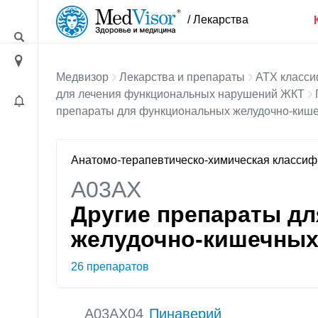
/ Лекарства
Медвизор
Лекарства и препараты
АТХ класси
для лечения функциональных нарушений ЖКТ
препараты для функциональных желудочно-кише
Анатомо-терапевтическо-химическая класси
A03AX
Другие препараты д
желудочно-кишечных
26 препаратов
A03AX04
Пинаверий