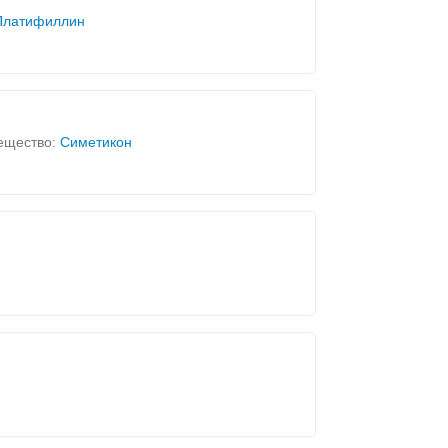
Платифиллин
ещество:
Симетикон