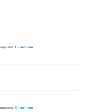
ещество:
Симетикон
ещество:
Симетикон