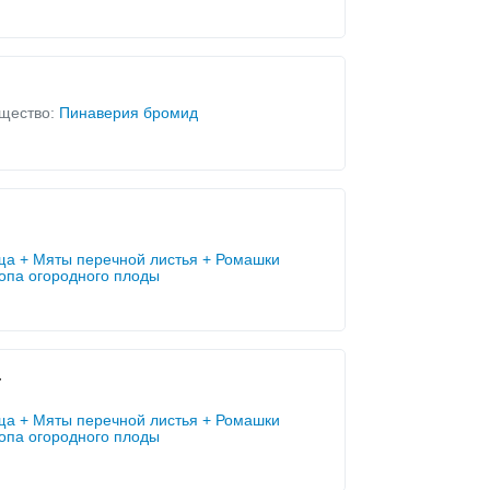
щество:
Пинаверия бромид
ща + Мяты перечной листья + Ромашки
ропа огородного плоды
4
ща + Мяты перечной листья + Ромашки
ропа огородного плоды