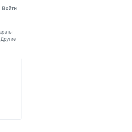
Войти
араты
Другие