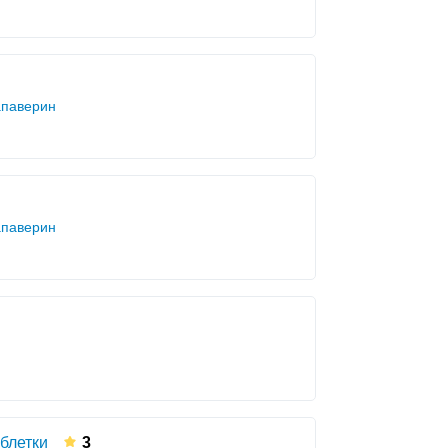
апаверин
апаверин
блетки
3