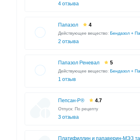
4 отзыва
Папазол
4
Действующее вещество:
Бендазол + П
2 отзыва
Папазол Реневал
5
Действующее вещество:
Бендазол + П
1 отзыв
Пепсан-Р®
4.7
Отпуск: По рецепту
3 отзыва
Платифиллин и папаверин-МЭЗ та