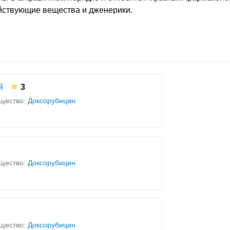
ействующие вещества и дженерики.
й
3
щество:
Доксорубицин
щество:
Доксорубицин
щество:
Доксорубицин