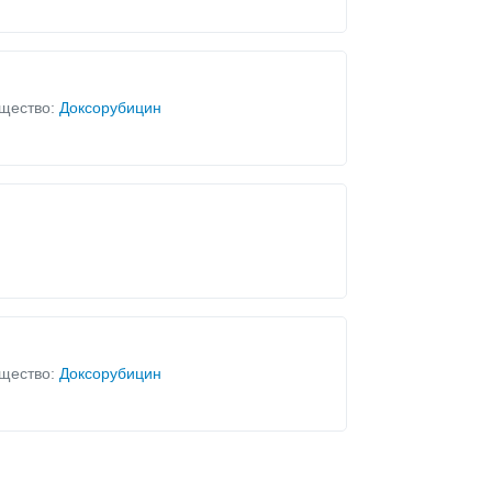
щество:
Доксорубицин
щество:
Доксорубицин