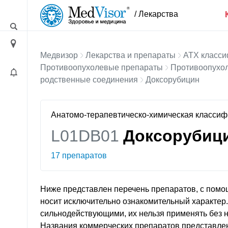
/ Лекарства
Медвизор
Лекарства и препараты
АТХ класси
Противоопухолевые препараты
Противоопухол
родственные соединения
Доксорубицин
Анатомо-терапевтическо-химическая класси
L01DB01
Доксорубиц
17 препаратов
Ниже представлен перечень препаратов, с помо
носит исключительно ознакомительный характер
сильнодействующими, их нельзя применять без 
Названия коммерческих препаратов представле