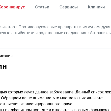
Коронавирус
Статьи
Сервисы
Клиники
Полезная
Прививки
Калькулятор процента
информация
жира в теле
фикатор
Противоопухолевые препараты и иммуномодуля
Аллергии
Мониторинг
Калькулятор для
евые антибиотики и родственные соединения
Антрацикл
Диабет
определения
Мониторинг по России
процента жира по
Мигрень
методу ВМС США
Еще 35 разделов
Калькулятор
фикация
основного обмена
веществ
ин
Статьи
Калькулятор
корректировки дозы
Первая помощь
инсулина
Результаты анализов
Еще 17 сервисов
Новости
щью которых лечат данное заболевание. Данный список лек
. Обращаем ваше внимание, что многие из них являются
Расшифровка
назначения квалифицированного врача.
анализов онлайн
ны в алфавитном порядке и относятся к разным фармаколо