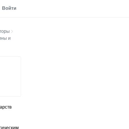
Войти
торы
ины и
арств
гическим