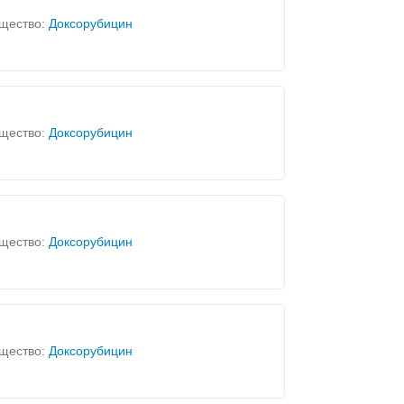
щество:
Доксорубицин
щество:
Доксорубицин
щество:
Доксорубицин
щество:
Доксорубицин