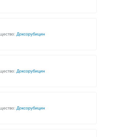
щество:
Доксорубицин
щество:
Доксорубицин
щество:
Доксорубицин