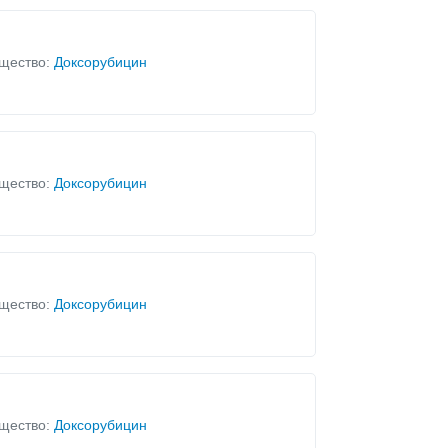
щество:
Доксорубицин
щество:
Доксорубицин
щество:
Доксорубицин
щество:
Доксорубицин