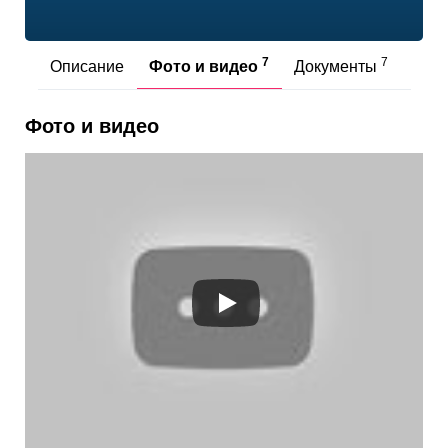
7
7
Описание
Фото и видео
Документы
Отз
Фото и видео