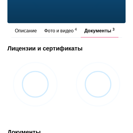
4
3
Описание
Фото и видео
Документы
Отз
Лицензии и сертификаты
Документы