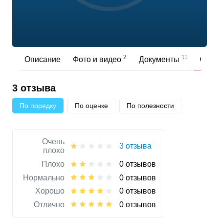
2
11
Описание
Фото и видео
Документы
Отз
3 отзыва
По порядку
По оценке
По полезности
Очень
3 отзыва
плохо
Плохо
0 отзывов
Нормально
0 отзывов
Хорошо
0 отзывов
Отлично
0 отзывов