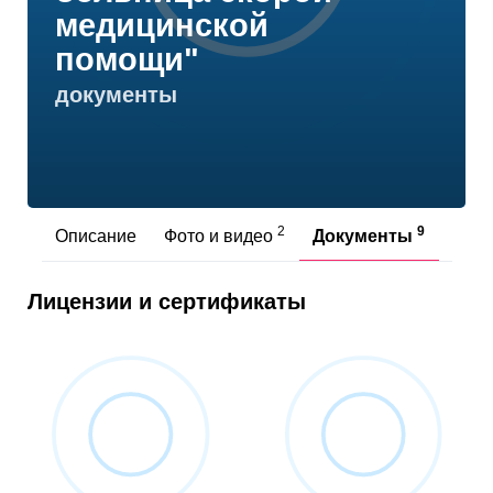
медицинской
помощи"
документы
2
9
Описание
Фото и видео
Документы
Отз
Лицензии и сертификаты