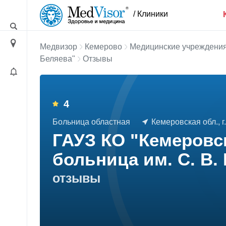
/ Клиники
Медвизор
Кемерово
Медицинские учреждени
Беляева"
Отзывы
4
Больница областная
Кемеровская обл., г
ГАУЗ КО "Кемеровс
больница им. С. В.
отзывы