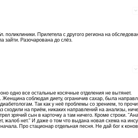
л. поликлиники. Прилетела с другого региона на обследова
а зайти. Разочарована до слёз.
оно одно все остальные косячные отделения не вытянет.
. Женщина соблюдая диету, ограничив сахар, была направ
иабетологам. Так как у неё проблемы со зрением, то прочи
аз сходили на приём, никаких направлений на анализы, ниче
рел зрячий сын в карточку а там ничего. Кроме строки. "Ан
ет, жалоб нет." И даже о том что выдана новая схема на инс
начала. Про стационар отдельная песня. Не дай бог к коно