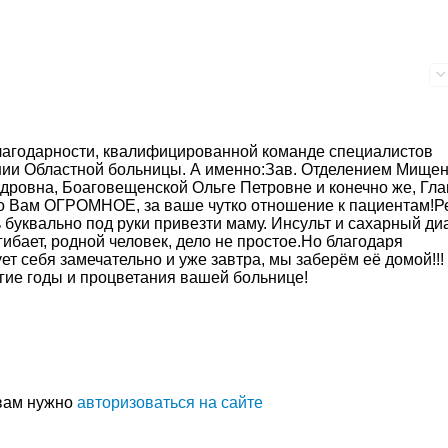
благодарности, квалифицированной команде специалистов
нии Областной больницы. А именно:Зав. Отделением Мище
дровна, Боаговещенской Ольге Петровне и конечно же, Гла
о Вам ОГРОМНОЕ, за ваше чутко отношение к пациентам!Р
 буквально под руки привезти маму. Инсульт и сахарный диа
гибает, родной человек, дело не простое.Но благодаря
т себя замечательно и уже завтра, мы заберём её домой!!!
гие годы и процветания вашей больнице!
 вам нужно
авторизоваться на сайте