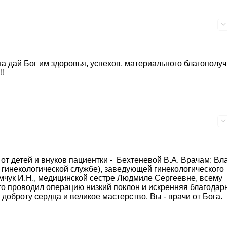
а дай Бог им здоровья, успехов, материального благополуч
!!
т детей и внуков пациентки - Бехтеневой В.А. Врачам: Вл
 гинекологической службе), заведующей гинекологического
мчук И.Н., медицинской сестре Людмиле Сергеевне, всему
о проводил операцию низкий поклон и искренняя благодар
доброту сердца и великое мастерство. Вы - врачи от Бога.