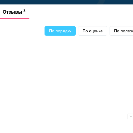
8
Отзывы
По порядку
По оценке
По полез