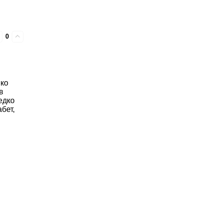
0
нко
в
едко
бет,