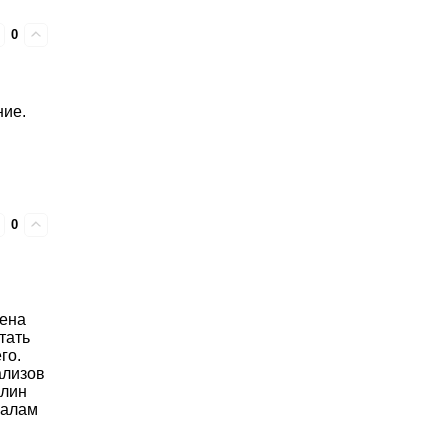
0
ние.
0
лена
тать
го.
ализов
улин
валам