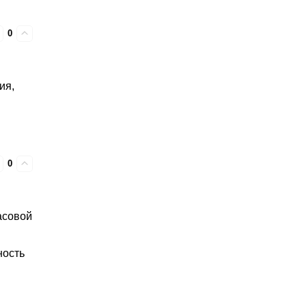
0
ия,
0
асовой
ность