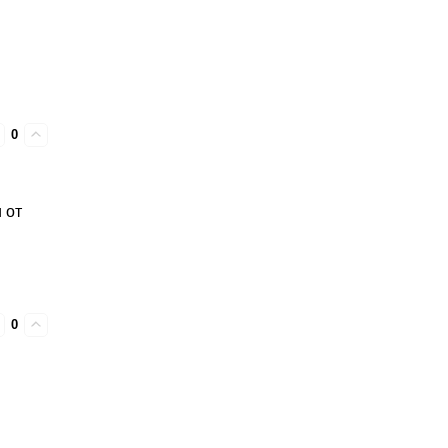
0
 от
0