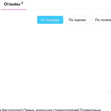
3
Отзывы
По порядку
По оценке
По полез
 и бесплатно! Очень хорошая стоматология! Грамотные