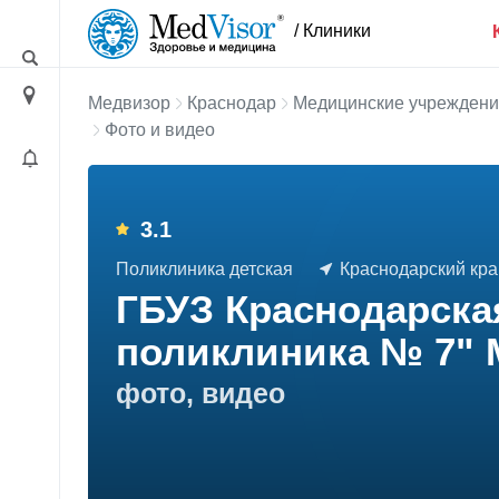
/ Клиники
Медвизор
Краснодар
Медицинские учрежден
Фото и видео
3.1
Поликлиника детская
Краснодарский край,
ГБУЗ Краснодарска
поликлиника № 7" 
фото, видео