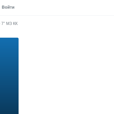
Войти
 7" МЗ КК