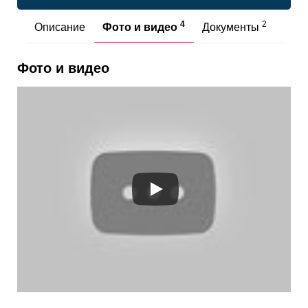
4
2
Описание
Фото и видео
Документы
Отз
Фото и видео