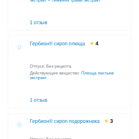
экстракт + Тимьяна травы экстракт
1 отзыв
Гербион® сироп плюща
4
Отпуск: Без рецепта
Действующее вещество:
Плюща листьев
экстракт
1 отзыв
Гербион® сироп подорожника
3