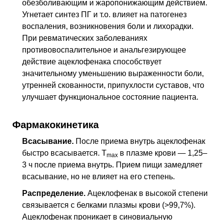
обезболивающим и жаропонижающим действием.
Угнетает синтез
ПГ
и т.о. влияет на патогенез
воспаления, возникновения боли и лихорадки.
При ревматических заболеваниях
противовоспалительное и анальгезирующее
действие ацеклофенака способствует
значительному уменьшению выраженности боли,
утренней скованности, припухлости суставов, что
улучшает функциональное состояние пациента.
Фармакокинетика
Всасывание.
После приема внутрь ацеклофенак
быстро всасывается.
T
в плазме крови — 1,25–
max
3 ч после приема внутрь. Прием пищи замедляет
всасывание, но не влияет на его степень.
Распределение.
Ацеклофенак в высокой степени
связывается с белками плазмы крови (>99,7%).
Ацеклофенак проникает в синовиальную