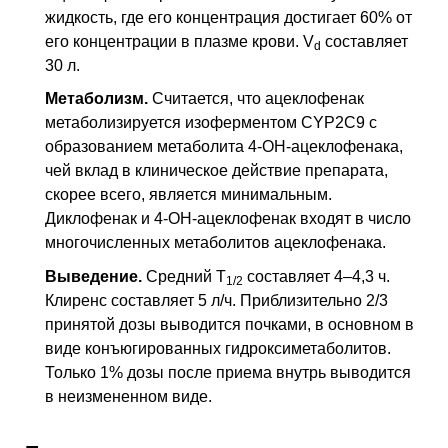
жидкость, где его концентрация достигает 60% от
его концентрации в плазме крови.
V
составляет
d
30 л.
Метаболизм.
Считается, что ацеклофенак
метаболизируется изоферментом
CYP2C9
с
образованием метаболита 4-ОН-ацеклофенака,
чей вклад в клиническое действие препарата,
скорее всего, является минимальным.
Диклофенак и 4-ОН-ацеклофенак входят в число
многочисленных метаболитов ацеклофенака.
Выведение.
Средний
T
составляет 4–4,3 ч.
1/2
Клиренс составляет 5 л/ч. Приблизительно 2/3
принятой дозы выводится почками, в основном в
виде конъюгированных гидроксиметаболитов.
Только 1% дозы после приема внутрь выводится
в неизмененном виде.