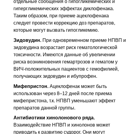
отдельные сообщения о гипогликемических и
гипергликемических эффектах диклофенака.
Таким образом, при приеме ацеклофенака
следует провести коррекцию доз препаратов,
которые могут вызвать гипогликемию.
Зидовудин.
При одновременном приеме
НПВП
и
зидовудина возрастает риск гематологической
токсичности. Имеются данные об увеличении
риска возникновения гемартрозов и гематом у
ВИЧ-положительных пациентов с гемофилией,
получающих зидовудин и ибупрофен.
Мифепристон.
Ацеклофенак может быть
использован через 8–12 дней после приема
мифепристона, т.к.
НПВП
уменьшают эффект
препаратов данной группы.
Антибиотики хинолонового ряда.
Взаимодействие
НПВП
и хинолонов может
приводить к развитию судорог. Они могут