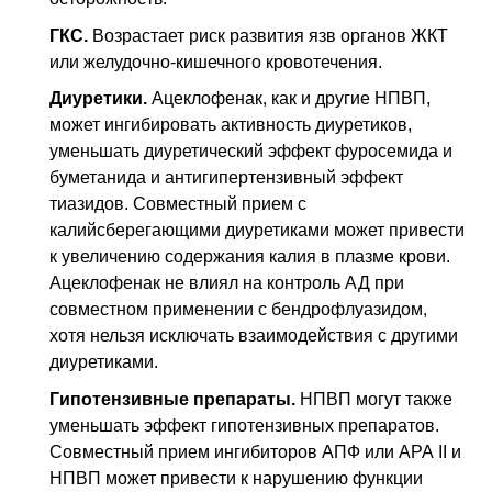
ГКС.
Возрастает риск развития язв органов
ЖКТ
или желудочно-кишечного кровотечения.
Диуретики.
Ацеклофенак, как и другие
НПВП
,
может ингибировать активность диуретиков,
уменьшать диуретический эффект фуросемида и
буметанида и антигипертензивный эффект
тиазидов. Совместный прием с
калийсберегающими диуретиками может привести
к увеличению содержания калия в плазме крови.
Ацеклофенак не влиял на контроль
АД
при
совместном применении с бендрофлуазидом,
хотя нельзя исключать взаимодействия с другими
диуретиками.
Гипотензивные препараты.
НПВП
могут также
уменьшать эффект гипотензивных препаратов.
Совместный прием ингибиторов
АПФ
или АРА II и
НПВП
может привести к нарушению функции