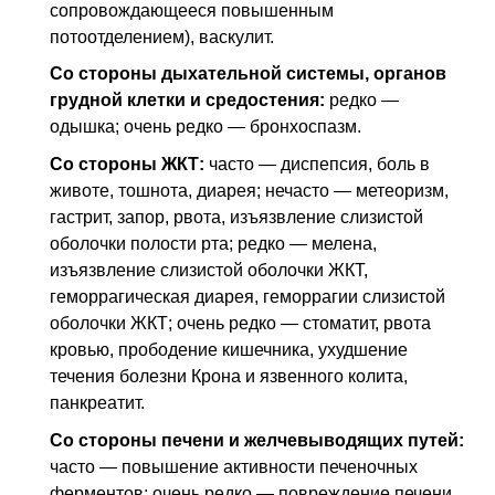
сопровождающееся повышенным
потоотделением), васкулит.
Со стороны дыхательной системы, органов
грудной клетки и средостения:
редко —
одышка; очень редко — бронхоспазм.
Со стороны
ЖКТ
:
часто — диспепсия, боль в
животе, тошнота, диарея; нечасто — метеоризм,
гастрит, запор, рвота, изъязвление слизистой
оболочки полости рта; редко — мелена,
изъязвление слизистой оболочки
ЖКТ
,
геморрагическая диарея, геморрагии слизистой
оболочки ЖКТ; очень редко — стоматит, рвота
кровью, прободение кишечника, ухудшение
течения болезни Крона и язвенного колита,
панкреатит.
Со стороны печени и желчевыводящих путей:
часто — повышение активности печеночных
ферментов; очень редко — повреждение печени