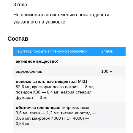
3 года.
Не применять по истечении срока годности,
указанного на упаковке.
Состав
Таблетки, покрытые пленочной оболочкой
1 табл.
активное вещество:
ацеклофенак
100 мг
вспомогательные вещества:
МКЦ —
82,6 мг; кроскармеллоза натрия — 8 мг;
повидон К30 — 6,4 мг; натрия стеарил
фумарат — 3 мг
оболочка пленочная:
гипромеллоза —
3,6 мг; тальк — 1,2 мг; титана диоксид —
0,66 мг; макрогол 4000 (ПЭГ 4000) —
0,54 мг