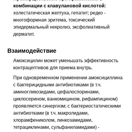
комбинации с клавулановой кислотой:
холестатическая желтуха, гепатит; редко -
многоформная эритема, токсический
эпидермальный некролиз, эксфолиативный
дерматит.
Взаимодействие
Амоксицилин может уменьшать эффективность
контрацептивов для приема внутрь.
При одновременном применении амоксициллина
с бактерицидными антибиотиками (в т.ч.
аминогликозидами, цефалоспоринами,
циклосерином, ванкомицином, рифампицином)
проявляется синергизм; с бактериостатическими
антибиотками (в т.ч. макролидами,
хлорамфениколом, линкозамидами,
тетрациклинами, сульфаниламидами) -