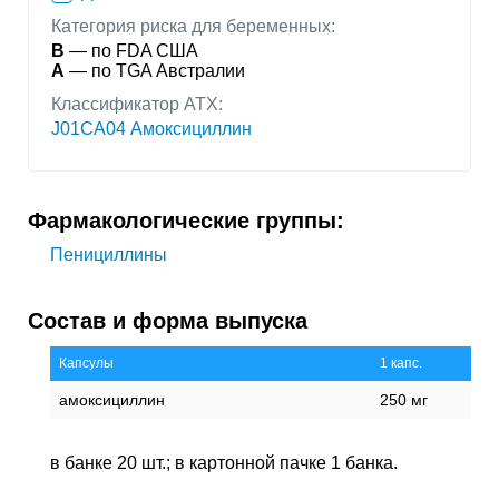
Категория риска для беременных:
B
— по FDA США
A
— по TGA Австралии
Классификатор АТХ:
J01CA04 Амоксициллин
Фармакологические группы:
Пенициллины
Состав и форма выпуска
Капсулы
1 капс.
амоксициллин
250 мг
в банке 20 шт.; в картонной пачке 1 банка.