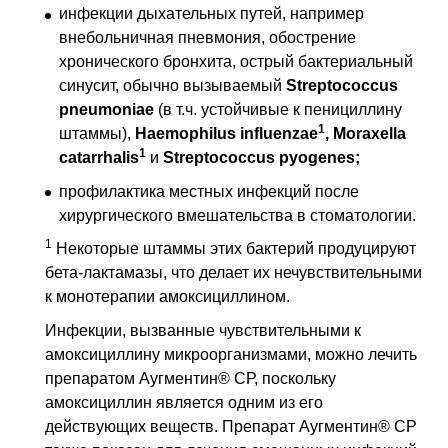
инфекции дыхательных путей, например
внебольничная пневмония, обострение
хронического бронхита, острый бактериальный
синусит, обычно вызываемый
Streptococcus
pneumoniae
(
в т.ч.
устойчивые к пенициллину
1
штаммы),
Haemophilus influenzae
, Moraxella
1
catarrhalis
и
Streptococcus pyogenes;
профилактика местных инфекций после
хирургического вмешательства в стоматологии.
1
Некоторые штаммы этих бактерий продуцируют
бета-лактамазы, что делает их нечувствительными
к монотерапии амоксициллином.
Инфекции, вызванные чувствительными к
амоксициллину микроорганизмами, можно лечить
препаратом Аугментин® СР, поскольку
амоксициллин является одним из его
действующих веществ. Препарат Аугментин® СР