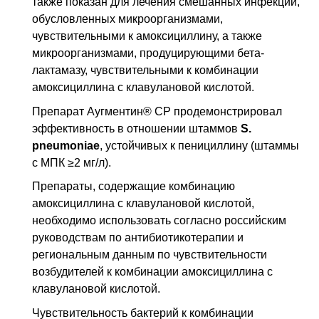
также показан для лечения смешанных инфекций,
обусловленных микроорганизмами,
чувствительными к амоксициллину, а также
микроорганизмами, продуцирующими бета-
лактамазу, чувствительными к комбинации
амоксициллина с клавулановой кислотой.
Препарат Аугментин® СР продемонстрировал
эффективность в отношении штаммов
S.
pneumoniae
, устойчивых к пенициллину (штаммы
с
МПК
≥2 мг/л).
Препараты, содержащие комбинацию
амоксициллина с клавулановой кислотой,
необходимо использовать согласно российским
руководствам по антибиотикотерапии и
региональным данным по чувствительности
возбудителей к комбинации амоксициллина с
клавулановой кислотой.
Чувствительность бактерий к комбинации