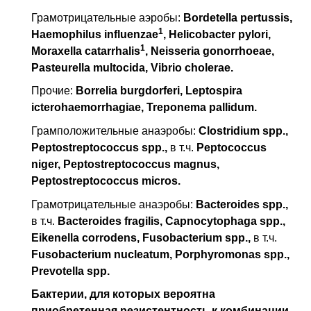
Грамотрицательные аэробы:
Bordetella pertussis,
1
Haemophilus influenzae
, Helicobacter pylori,
1
Moraxella catarrhalis
, Neisseria gonorrhoeae,
Pasteurella multocida, Vibrio cholerae.
Прочие:
Borrelia burgdorferi, Leptospira
icterohaemorrhagiae, Treponema pallidum.
Грамположительные анаэробы:
Clostridium spp.,
Peptostreptococcus spp.,
в т.ч.
Peptococcus
niger, Peptostreptococcus magnus,
Peptostreptococcus micros.
Грамотрицательные анаэробы:
Bacteroides spp.,
в т.ч.
Bacteroides fragilis, Capnocytophaga spp.,
Eikenella corrodens, Fusobacterium spp.,
в т.ч.
Fusobacterium nucleatum, Porphyromonas spp.,
Prevotella spp.
Бактерии, для которых вероятна
приобретенная резистентность к комбинации