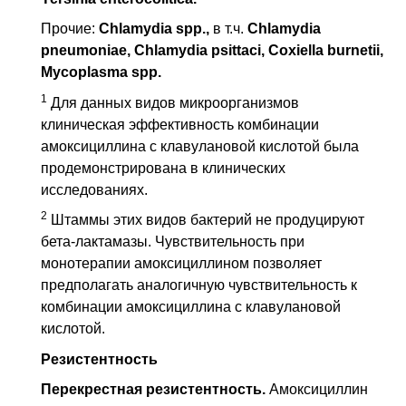
Прочие:
Chlamydia spp.,
в т.ч.
Chlamydia
pneumoniae, Chlamydia psittaci, Coxiella burnetii,
Mycoplasma spp.
1
Для данных видов микроорганизмов
клиническая эффективность комбинации
амоксициллина с клавулановой кислотой была
продемонстрирована в клинических
исследованиях.
2
Штаммы этих видов бактерий не продуцируют
бета-лактамазы. Чувствительность при
монотерапии амоксициллином позволяет
предполагать аналогичную чувствительность к
комбинации амоксициллина с клавулановой
кислотой.
Резистентность
Перекрестная резистентность.
Амоксициллин