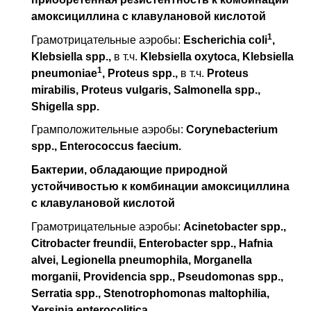
амоксициллина с клавулановой кислотой
1
Грамотрицательные аэробы:
Escherichia coli
,
Klebsiella spp.,
в т.ч.
Klebsiella oxytoca, Klebsiella
1
pneumoniae
, Proteus spp.,
в т.ч.
Proteus
mirabilis, Proteus vulgaris, Salmonella spp.,
Shigella spp.
Грамположительные аэробы:
Corynebacterium
spp., Enterococcus faecium.
Бактерии, обладающие природной
устойчивостью к комбинации амоксициллина
с клавулановой кислотой
Грамотрицательные аэробы:
Acinetobacter spp.,
Citrobacter freundii, Enterobacter spp., Hafnia
alvei, Legionella pneumophila, Morganella
morganii, Providencia spp., Pseudomonas spp.,
Serratia spp., Stenotrophomonas maltophilia,
Yersinia enterocolitica.