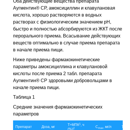
Оба действующие вещества препарата
Аугментин® СР, амоксициллин и клавулановая
кислота, хорошо растворяются в водных
растворах с физиологическим значением рН,
быстро и полностью абсорбируются из
ЖКТ
после
перорального приема. Всасывание действующих
веществ оптимально в случае приема препарата
в начале приема пищи.
Ниже приведены фармакокинетические
параметры амоксициллина и клавулановой
кислоты после приема 2 табл. препарата
Аугментин® СР здоровыми добровольцами в
начале приема пищи.
Таблица 1
Средние значения фармакокинетических
параметров
1
Т>МПК
, ч
Препарат
Доза, мг
C
, мг/л
T
,
max
max
2
(%)