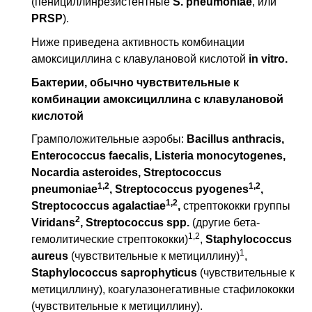
(пенициллинрезистентные
S. pneumoniae
, или
PRSP
).
Ниже приведена активность комбинации
амоксициллина с клавулановой кислотой
in vitro
.
Бактерии, обычно чувствительные к
комбинации амоксициллина с клавулановой
кислотой
Грамположительные аэробы:
Bacillus anthracis,
Enterococcus faecalis, Listeria monocytogenes,
Nocardia asteroides, Streptococcus
1,2
1,2
pneumoniae
, Streptococcus pyogenes
,
1,2
Streptococcus agalactiae
,
стрептококки группы
2
Viridans
, Streptococcus spp.
(другие бета-
1,2
гемолитические стрептококки)
,
Staphylococcus
1
aureus
(чувствительные к метициллину)
,
Staphylococcus saprophyticus
(чувствительные к
метициллину), коагулазонегативные стафилококки
(чувствительные к метициллину).