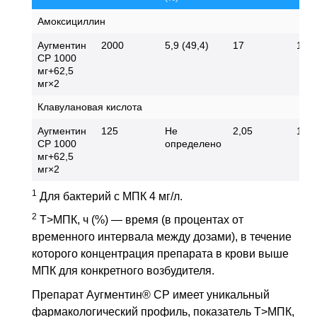
Амоксициллин
Аугментин
2000
5,9 (49,4)
17
1,5
СР 1000
мг+62,5
мг×2
Клавулановая кислота
Аугментин
125
Не
2,05
1,03
СР 1000
определено
мг+62,5
мг×2
1
Для бактерий с
МПК
4 мг/л.
2
Т>МПК, ч (%) — время (в процентах от
временного интервала между дозами), в течение
которого концентрация препарата в крови выше
МПК
для конкретного возбудителя.
Препарат Аугментин® СР имеет уникальный
фармакологический профиль, показатель Т>МПК,