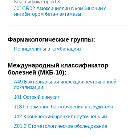
Классификатор АТХ:
J01CR02 Амоксициллин в комбинации с
ингибитором бета-лактамазы
Фармакологические группы:
Пенициллины в комбинациях
Международный классификатор
болезней (МКБ-10):
A49
Бактериальная инфекция неуточненной
локализации
J01
Острый синусит
J18
Пневмония без уточнения возбудителя
J42
Хронический бронхит неуточненный
Z01.2
Стоматологическое обследование