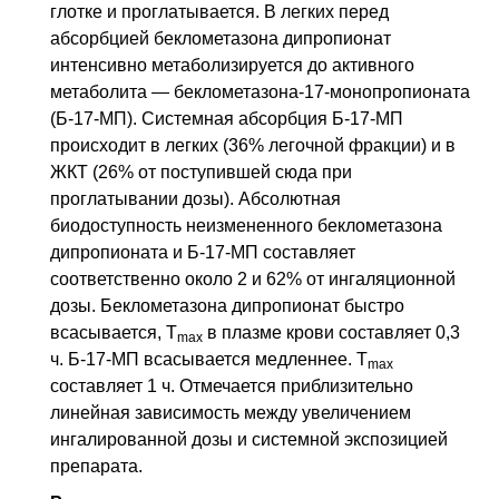
глотке и проглатывается. В легких перед
абсорбцией беклометазона дипропионат
интенсивно метаболизируется до активного
метаболита — беклометазона-17-монопропионата
(Б-17-МП). Системная абсорбция Б-17-МП
происходит в легких (36% легочной фракции) и в
ЖКТ
(26% от поступившей сюда при
проглатывании дозы). Абсолютная
биодоступность неизмененного беклометазона
дипропионата и Б-17-МП составляет
соответственно около 2 и 62% от ингаляционной
дозы. Беклометазона дипропионат быстро
всасывается,
T
в плазме крови составляет 0,3
max
ч. Б-17-МП всасывается медленнее.
T
max
составляет 1 ч. Отмечается приблизительно
линейная зависимость между увеличением
ингалированной дозы и системной экспозицией
препарата.