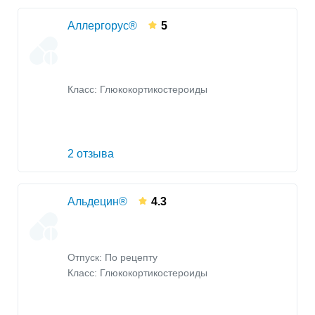
Аллергорус®
5
Класс:
Глюкокортикостероиды
2 отзыва
Альдецин®
4.3
Отпуск: По рецепту
Класс:
Глюкокортикостероиды