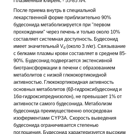
Плазменный клиренс - 55-85 л/ч.
После приема внутрь в специальной
лекарственной форме приблизительно 90%
будесонида метаболизируется при "первом
прохождении" через печень и только около 10%
составляет системная доступность. Будесонид
имеет значительный V
(около 3 л/кг). Связывание
d
с белками плазмы крови составляет в среднем 85-
90%. Будесонид подвергается экстенсивной
биотрансформации в печени с образованием
метаболитов с низкой глюкокортикоидной
активностью. Глюкокортикоидная активность
основных метаболитов (6β-гидроксибудесонид и
16α-гидроксипреднизолон), не превышает 1% от
активности самого будесонида. Метаболизм
будесонида преимущественно опосредован
изоферментами CYP3A. Скорость выведения
будесонида ограничивается степенью
поглощения. Будесонид характеризуется высоким