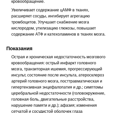
кровообращение
.
состояние у женщин
Увеличивает содержание
цАМФ
в тканях,
R47.0
Дисфазия и афазия
расширяет сосуды, ингибирует агрегацию
R51
Головная боль
тромбоцитов. Улучшает снабжение мозга
T90.5
Последствия внутричерепной травмы
кислородом, утилизацию глюкозы, повышает
содержание
АТФ
и катехоламинов в тканях мозга.
Показания
Острая и хроническая недостаточность мозгового
кровообращения: острый инфаркт головного
мозга, транзиторная ишемия, прогрессирующий
инсульт, состояние после инсульта, атеросклероз
артерий головного мозга, посттравматическая и
гипертензивная энцефалопатия и др.; симптомы
церебральной недостаточности (головокружение,
головная боль, двигательные расстройства,
нарушение памяти и др.); афазия; изменения
сетчатой и сосудистой оболочек глаза