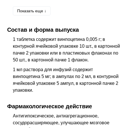
H34
Окклюзии сосудов сетчатки
Показать еще ↓
H34.0
Преходящая ретинальная артериальная
окклюзия
H34.8
Другие ретинальные сосудистые окклюзии
Состав и форма выпуска
H35.3
Дегенерация макулы и заднего полюса
1 таблетка содержит винпоцетина 0,005 г; в
H40
Глаукома
контурной ячейковой упаковке 10 шт., в картонной
пачке 2 упаковки или в пластиковых флаконах по
H81
Нарушения вестибулярной функции
50 шт., в картонной пачке 1 флакон.
H81.0
Болезнь Меньера
1 мл раствора для инфузий содержит
H83
Другие болезни внутреннего уха
винпоцетина 5 мг; в ампулах по 2 мл, в контурной
H91
Другая потеря слуха
ячейковой упаковке 5 ампул, в картонной пачке 2
упаковки.
I63
Инфаркт мозга
I67.4
Гипертензивная энцефалопатия
Фармакологическое действие
I67.9
Цереброваскулярная болезнь неуточненная
Антигипоксическое, антиагрегационное,
I69
Последствия цереброваскулярных болезней
сосудорасширяющее, улучшающее мозговое
N95.1
Менопаузное и климактерическое