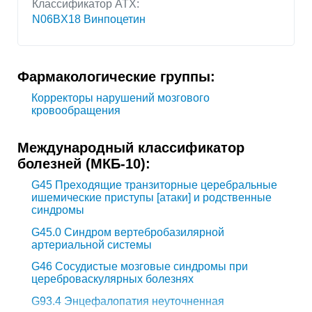
Классификатор АТХ:
N06BX18 Винпоцетин
Фармакологические группы:
Корректоры нарушений мозгового
кровообращения
Международный классификатор
болезней (МКБ-10):
G45
Преходящие транзиторные церебральные
ишемические приступы [атаки] и родственные
синдромы
G45.0
Синдром вертебробазилярной
артериальной системы
G46
Сосудистые мозговые синдромы при
цереброваскулярных болезнях
G93.4
Энцефалопатия неуточненная