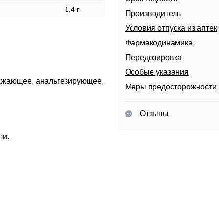
1,4 г
Производитель
Условия отпуска из аптек
Фармакодинамика
Передозировка
Особые указания
ажающее, анальгезирующее,
Меры предосторожности
Отзывы
ли.