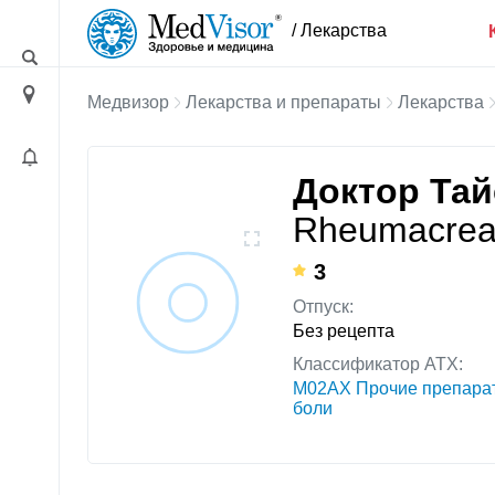
/ Лекарства
Медвизор
Лекарства и препараты
Лекарства
Доктор Та
Rheumacre
3
Отпуск:
Без рецепта
Классификатор АТХ:
M02AX Прочие препарат
боли