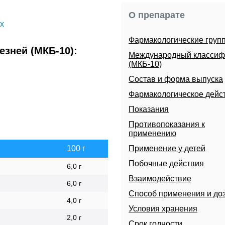
О препарате
х
Фармакологические груп
зней (МКБ-10):
Международный классиф
(МКБ-10)
Состав и форма выпуска
Фармакологическое дейс
Показания
Противопоказания к
применению
100 г
Применение у детей
Побочные действия
6,0 г
Взаимодействие
6,0 г
Способ применения и до
4,0 г
Условия хранения
2,0 г
Срок годности