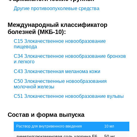
Другие противоопухолевые средства
Международный классификатор
болезней (МКБ-10):
C15
Злокачественное новообразование
пищевода
C34
Злокачественное новообразование бронхов
и легкого
C43
Злокачественная меланома кожи
C50
Злокачественные новообразования
молочной железы
C51
Злокачественное новообразование вульвы
Состав и форма выпуска
Раствор для внутривенного введения
10 мл
диметилглюкаминовая соль хлорина Е6
50 мг