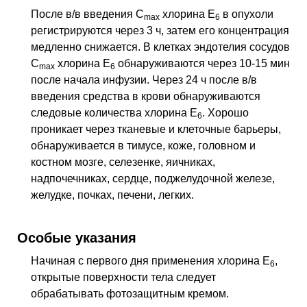
После в/в введения C
хлорина Е
в опухоли
max
6
регистрируются через 3 ч, затем его концентрация
медленно снижается. В клетках эндотелия сосудов
C
хлорина Е
обнаруживаются через 10-15 мин
max
6
после начала инфузии. Через 24 ч после в/в
введения средства в крови обнаруживаются
следовые количества хлорина Е
. Хорошо
6
проникает через тканевые и клеточные барьеры,
обнаруживается в тимусе, коже, головном и
костном мозге, селезенке, яичниках,
надпочечниках, сердце, поджелудочной железе,
желудке, почках, печени, легких.
Особые указания
Начиная с первого дня применения хлорина Е
,
6
открытые поверхности тела следует
обрабатывать фотозащитным кремом.