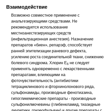
Взаимодействие
Возможно совместное применение с
анальгезирующими средствами. Не
рекомендуется использование
местноанестезирующих средств
(инфильтрационная анестезия). Назначение
препаратов «биен», репарэф, способствует
ранней эпителизации раневого дефекта,
усилению роста соединительной ткани, снижению
болевого синдрома. Хлорин Е
не следует
6
применять одновременно с лекарственными
препаратами, влияющими на
фоточувствительность (антибиотики
тетрациклинового и фторхинолонового ряда,
сульфонамиды, производные фенотиазина,
гипогликемические препараты - производные
сульфонилмочевины (глибенкламид, тиазидные
диуретики, гризеофульвин) и другие препараты с