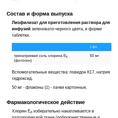
Состав и форма выпуска
Лиофилизат для приготовления раствора для
инфузий
зеленовато-черного цвета, в форме
таблетки.
1 фл.
тринатриевая соль хлорина Е
50 мг
6
(фотолон)
Вспомогательные вещества: повидон К17, натрия
гидроксид.
50 мг - флаконы (1) - пачки картонные.
Фармакологическое действие
Хлорин Е
избирательно накапливается в
6
патологической ткани (доброкачественные и