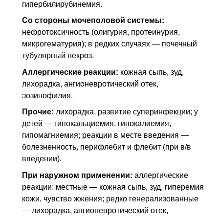
гипербилирубинемия.
Со стороны мочеполовой системы:
нефротоксичность (олигурия, протеинурия,
микрогематурия); в редких случаях — почечный
тубулярный некроз.
Аллергические реакции:
кожная сыпь, зуд,
лихорадка, ангионевротический отек,
эозинофилия.
Прочие:
лихорадка, развитие суперинфекции; у
детей — гипокальциемия, гипокалиемия,
гипомагниемия; реакции в месте введения —
болезненность, перифлебит и флебит (при в/в
введении).
При наружном применении:
аллергические
реакции: местные — кожная сыпь, зуд, гиперемия
кожи, чувство жжения; редко генерализованные
— лихорадка, ангионевротический отек,