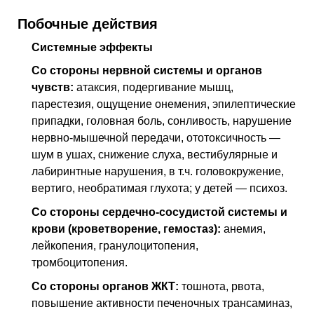
Побочные действия
Системные эффекты
Со стороны нервной системы и органов
чувств:
атаксия, подергивание мышц,
парестезия, ощущение онемения, эпилептические
припадки, головная боль, сонливость, нарушение
нервно-мышечной передачи, ототоксичность —
шум в ушах, снижение слуха, вестибулярные и
лабиринтные нарушения, в т.ч. головокружение,
вертиго, необратимая глухота; у детей — психоз.
Со стороны сердечно-сосудистой системы и
крови (кроветворение, гемостаз):
анемия,
лейкопения, гранулоцитопения,
тромбоцитопения.
Со стороны органов ЖКТ:
тошнота, рвота,
повышение активности печеночных трансаминаз,