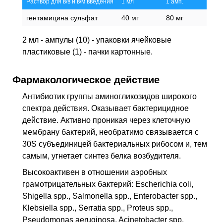
Раствор для в/в и в/м введения
1 мл
1 амп.
гентамицина сульфат
40 мг
80 мг
2 мл - ампулы (10) - упаковки ячейковые
пластиковые (1) - пачки картонные.
Фармакологическое действие
Антибиотик группы аминогликозидов широкого
спектра действия. Оказывает бактерицидное
действие. Активно проникая через клеточную
мембрану бактерий, необратимо связывается с
30S субъединицей бактериальных рибосом и, тем
самым, угнетает синтез белка возбудителя.
Высокоактивен в отношении аэробных
грамотрицательных бактерий: Escherichia coli,
Shigella spp., Salmonella spp., Enterobacter spp.,
Klebsiella spp., Serratia spp., Proteus spp.,
Pseudomonas aeruginosa, Acinetobacter spp.