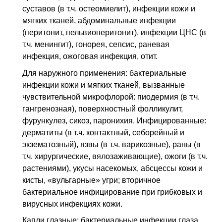
суставов (в т.ч. остеомиелит), инфекции кожи и
мягких тканей, абдоминальные инфекции
(перитонит, пельвиоперитонит), инфекции ЦНС (в
т.ч. менингит), гонорея, сепсис, раневая
инфекция, ожоговая инфекция, отит.
Для наружного применения: бактериальные
инфекции кожи и мягких тканей, вызванные
чувствительной микрофлорой: пиодермия (в т.ч.
гангренозная), поверхностный фолликулит,
фурункулез, сикоз, паронихия. Инфицированные:
дерматиты (в т.ч. контактный, себорейный и
экзематозный), язвы (в т.ч. варикозные), раны (в
т.ч. хирургические, вялозаживающие), ожоги (в т.ч.
растениями), укусы насекомых, абсцессы кожи и
кисты, «вульгарные» угри; вторичное
бактериальное инфицирование при грибковых и
вирусных инфекциях кожи.
Капли глазные: бактериальные инфекции глаза,