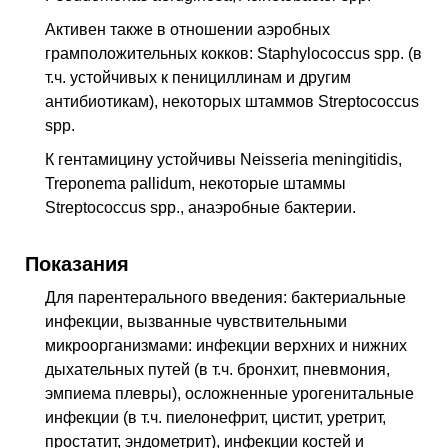
Активен также в отношении аэробных
грамположительных кокков: Staphylococcus spp. (в
т.ч. устойчивых к пенициллинам и другим
антибиотикам), некоторых штаммов Streptococcus
spp.
К гентамицину устойчивы Neisseria meningitidis,
Treponema pallidum, некоторые штаммы
Streptococcus spp., анаэробные бактерии.
Показания
Для парентерального введения: бактериальные
инфекции, вызванные чувствительными
микроорганизмами: инфекции верхних и нижних
дыхательных путей (в т.ч. бронхит, пневмония,
эмпиема плевры), осложненные урогенитальные
инфекции (в т.ч. пиелонефрит, цистит, уретрит,
простатит, эндометрит), инфекции костей и