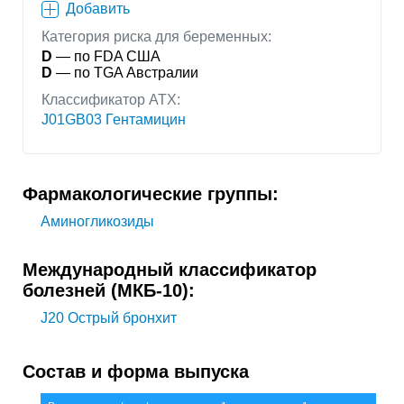
Добавить
Категория риска для беременных:
D
— по FDA США
D
— по TGA Австралии
Классификатор АТХ:
J01GB03 Гентамицин
Фармакологические группы:
Аминогликозиды
Международный классификатор
болезней (МКБ-10):
J20
Острый бронхит
Состав и форма выпуска