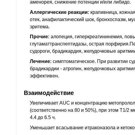
аменорея, снижение потенции и/или либидо.
Аллергические реакции:
крапивница, кожная
отек, анафилактический шок, бронхоспазм, м
эритема.
Прочие:
алопеция, гиперкреатининемия, пов
глутаматтранспептидазы, острая порфирия.П
судороги, брадикардия, желудочковые аритмии
Лечение:
симптоматическое. При развитии суд
брадикардии - атропин, желудочковых аритмия
эффективен.
Взаимодействие
Увеличивает AUC и концентрацию метопролол
(соответственно на 80 и 50%), при этом T1/2
4.4 до 6.5 ч.
Уменьшает всасывание итраконазола и кетоко