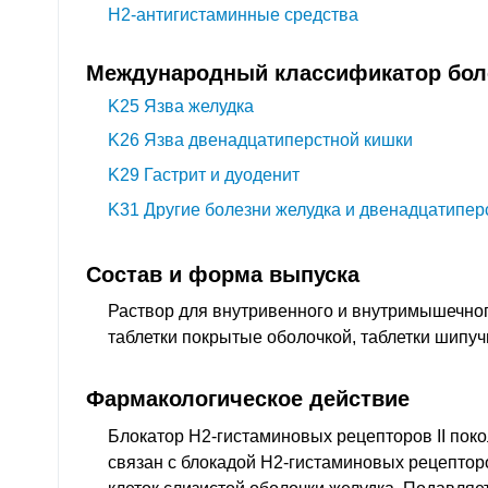
H2-антигистаминные средства
Международный классификатор боле
K25
Язва желудка
K26
Язва двенадцатиперстной кишки
K29
Гастрит и дуоденит
K31
Другие болезни желудка и двенадцатипер
Состав и форма выпуска
Раствор для внутривенного и внутримышечног
таблетки покрытые оболочкой, таблетки шипуч
Фармакологическое действие
Блокатор H2-гистаминовых рецепторов II пок
связан с блокадой H2-гистаминовых рецепто