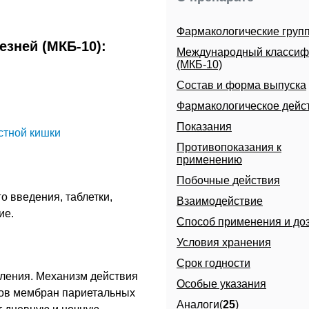
Фармакологические груп
зней (МКБ-10):
Международный классиф
(МКБ-10)
Состав и форма выпуска
Фармакологическое дейс
Показания
стной кишки
Противопоказания к
применению
Побочные действия
о введения, таблетки,
Взаимодействие
ие.
Способ применения и до
Условия хранения
Срок годности
оления. Механизм действия
Особые указания
ров мембран париетальных
Аналоги(
25
)