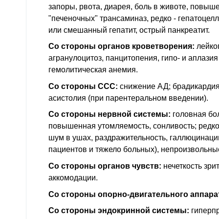
запоры, рвота, диарея, боль в животе, повыш
"печеночных" трансаминаз, редко - гепатоцел
или смешанный гепатит, острый панкреатит.
Со стороны органов кроветворения:
лейко
агранулоцитоз, панцитопения, гипо- и аплазия
гемолитическая анемия.
Со стороны ССС:
снижение АД; брадикардия,
асистолия (при парентеральном введении).
Со стороны нервной системы:
головная бол
повышенная утомляемость, сонливость; редко 
шум в ушах, раздражительность, галлюцинаци
пациентов и тяжело больных), непроизвольны
Со стороны органов чувств:
нечеткость зри
аккомодации.
Со стороны опорно-двигательного аппара
Со стороны эндокринной системы:
гиперпр