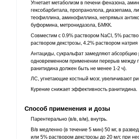
Угнетает метаболизм в печени феназона, ами
гексобарбитала, пропранолола, диазепама, л
теофиллина, аминофиллина, непрямых антикоа
буформина, метронидазола, БМКК.
Совместим с 0.9% раствором NaCl, 5% раство
раствором декстрозы, 4.2% раствором натрия
Антациды, сукральфат замедляют абсорбцию 
одновременном применении перерыв между п
ранитидина должен быть не менее 1-2 ч).
ЛС, угнетающие костный мозг, увеличивают ри
Курение снижает эффективность ранитидина.
Способ применения и дозы
Парентерально (в/в, в/м), внутрь.
В/в медленно (в течение 5 мин) 50 мг, в разв
или 5% раствором декстрозы до 20 мл; при н