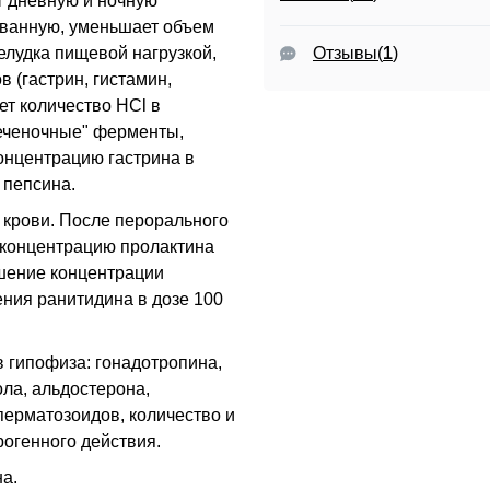
т дневную и ночную
ованную, уменьшает объем
елудка пищевой нагрузкой,
Отзывы
(
1
)
 (гастрин, гистамин,
ет количество HCl в
печеночные" ферменты,
онцентрацию гастрина в
 пепсина.
 крови. После перорального
а концентрацию пролактина
шение концентрации
ения ранитидина в дозе 100
 гипофиза: гонадотропина,
ола, альдостерона,
перматозоидов, количество и
рогенного действия.
а.