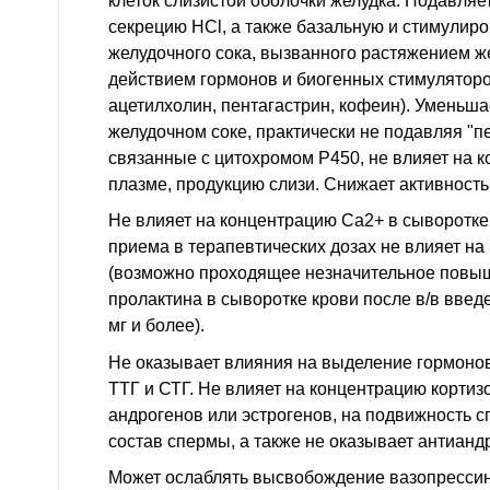
клеток слизистой оболочки желудка. Подавляе
секрецию HCl, а также базальную и стимулир
желудочного сока, вызванного растяжением ж
действием гормонов и биогенных стимуляторов
ацетилхолин, пентагастрин, кофеин). Уменьша
желудочном соке, практически не подавляя "
связанные с цитохромом P450, не влияет на к
плазме, продукцию слизи. Снижает активность
Не влияет на концентрацию Ca2+ в сыворотке
приема в терапевтических дозах не влияет н
(возможно проходящее незначительное повы
пролактина в сыворотке крови после в/в введ
мг и более).
Не оказывает влияния на выделение гормонов
ТТГ и СТГ. Не влияет на концентрацию кортиз
андрогенов или эстрогенов, на подвижность с
состав спермы, а также не оказывает антианд
Может ослаблять высвобождение вазопрессин