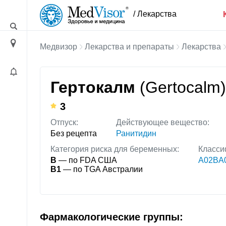
/ Лекарства
Медвизор
Лекарства и препараты
Лекарства
Гертокалм
(Gertocalm)
3
Отпуск:
Действующее вещество:
Без рецепта
Ранитидин
Категория риска для беременных:
Класси
B
— по FDA США
A02BA0
B1
— по TGA Австралии
Фармакологические группы: