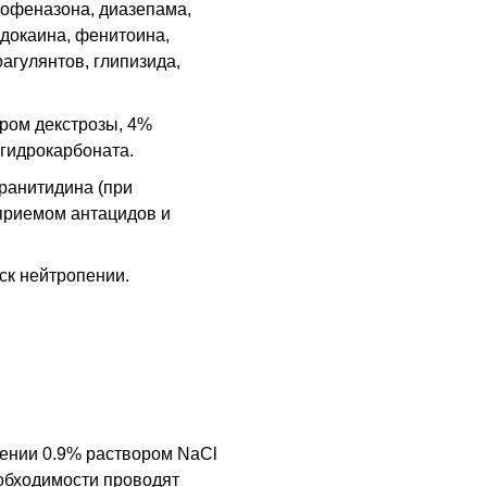
нофеназона, диазепама,
идокаина, фенитоина,
гулянтов, глипизида,
ром декстрозы, 4%
 гидрокарбоната.
ранитидина (при
риемом антацидов и
ск нейтропении.
едении 0.9% раствором NaCl
еобходимости проводят