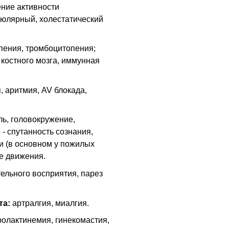
ение активности
люлярный, холестатический
пения, тромбоцитопения;
 костного мозга, иммунная
 аритмия, AV блокада,
ь, головокружение,
- спутанность сознания,
и (в основном у пожилых
е движения.
тельного восприятия, парез
та:
артралгия, миалгия.
олактинемия, гинекомастия,