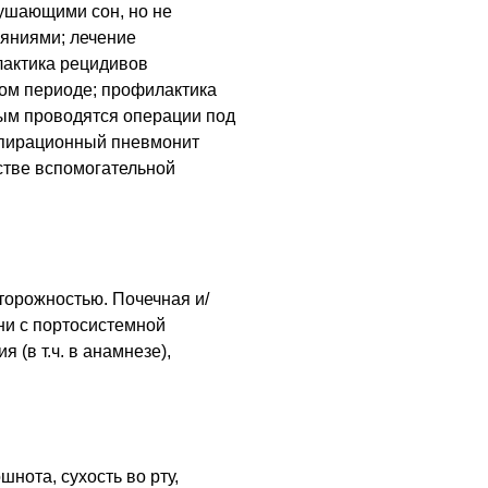
ушающими сон, но не
яниями; лечение
лактика рецидивов
ом периоде; профилактика
рым проводятся операции под
спирационный пневмонит
стве вспомогательной
торожностью. Почечная и/
ни с портосистемной
 (в т.ч. в анамнезе),
шнота, сухость во рту,