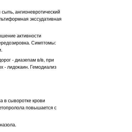
 сыпь, ангионевротический
ультиформная экссудативная
ышение активности
ередозировка. Симптомы:
.
орог - диазепам в/в, при
х - лидокаин. Гемодиализ
а в сыворотке крови
 метопролола повышается с
назола.