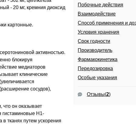
т - 302 мг, целлюлоза
Побочные действия
ный - 20 мг, кремния диоксид
Взаимодействие
Способ применения и до
ачки картонные.
Условия хранения
Срок годности
Производитель
серотониновой активностью.
Фармакокинетика
енно блокируя
ействие медиаторов
Передозировка
вызывает клинические
Особые указания
(увеличивается
(расширение сосудов),
Отзывы
(
2
)
, что он оказывает
я гистаминовые Н1-
 в тканях путем ускорения