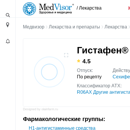
/ Лекарства
Медвизор
Лекарства и препараты
Лекарства
Гистафен
4.5
Отпуск:
Действ
По рецепту
Сехифе
Классификатор АТХ:
R06AX Другие антигист
Designed by olainfarm.ru
Фармакологические группы:
H1-антигистаминные средства