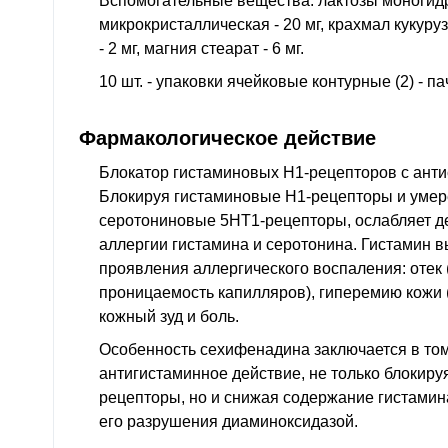
Вспомогательные вещества: лактозы моногидра
микрокристаллическая - 20 мг, крахмал кукуруз
- 2 мг, магния стеарат - 6 мг.
10 шт. - упаковки ячейковые контурные (2) - п
Фармакологическое действие
Блокатор гистаминовых Н1-рецепторов с анти
Блокируя гистаминовые Н1-рецепторы и умер
серотониновые 5НТ1-рецепторы, ослабляет д
аллергии гистамина и серотонина. Гистамин 
проявления аллергического воспаления: отек 
проницаемость капилляров), гиперемию кожи 
кожный зуд и боль.
Особенность сехифенадина заключается в том
антигистаминное действие, не только блокиру
рецепторы, но и снижая содержание гистамина
его разрушения диаминоксидазой.