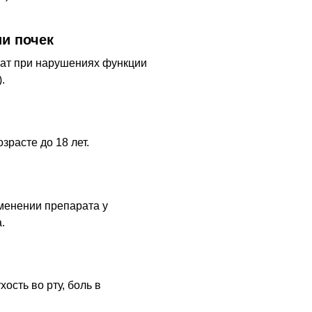
и почек
ат при нарушениях функции
.
зрасте до 18 лет.
менении препарата у
.
хость во рту, боль в