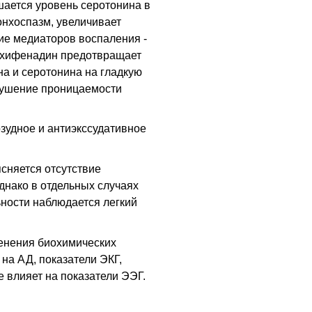
ается уровень серотонина в
нхоспазм, увеличивает
ие медиаторов воспаления -
Сехифенадин предотвращает
на и серотонина на гладкую
арушение проницаемости
удное и антиэкссудативное
сняется отсутствие
нако в отдельных случаях
ности наблюдается легкий
енения биохимических
 на АД, показатели ЭКГ,
е влияет на показатели ЭЭГ.