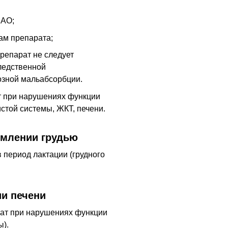
МАО;
ам препарата;
препарат не следует
ледственной
озной мальабсорбции.
т при нарушениях функции
стой системы, ЖКТ, печени.
рмлении грудью
 период лактации (грудного
и печени
рат при нарушениях функции
ы).