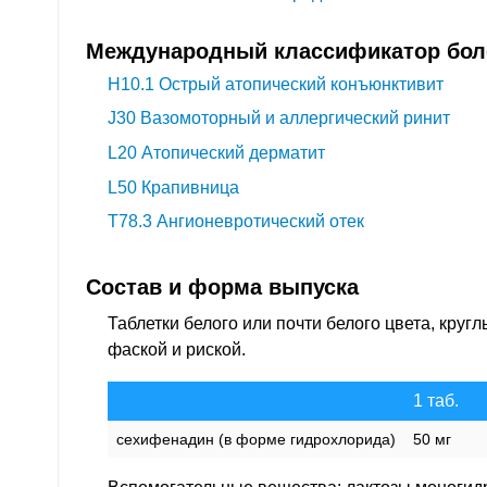
Международный классификатор боле
H10.1
Острый атопический конъюнктивит
J30
Вазомоторный и аллергический ринит
L20
Атопический дерматит
L50
Крапивница
T78.3
Ангионевротический отек
Состав и форма выпуска
Таблетки белого или почти белого цвета, круг
фаской и риской.
1 таб.
сехифенадин (в форме гидрохлорида)
50 мг