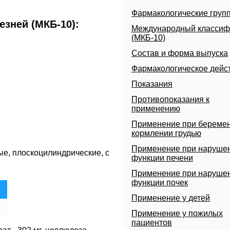
Фармакологические груп
зней (МКБ-10):
Международный классиф
(МКБ-10)
Состав и форма выпуска
Фармакологическое дейс
Показания
Противопоказания к
применению
Применение при беремен
кормлении грудью
Применение при наруше
лые, плоскоцилиндрические, с
функции печени
Применение при наруше
функции почек
Применение у детей
Применение у пожилых
пациентов