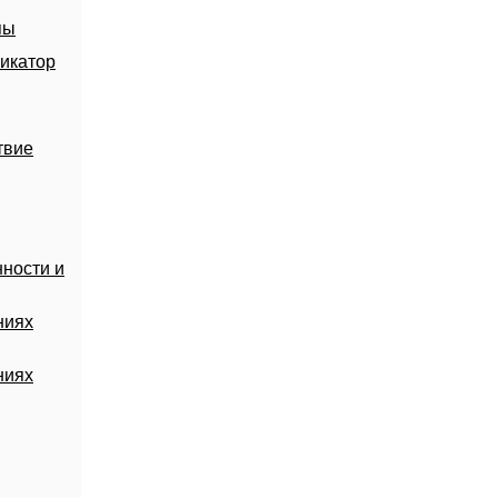
пы
икатор
твие
ности и
ниях
ниях