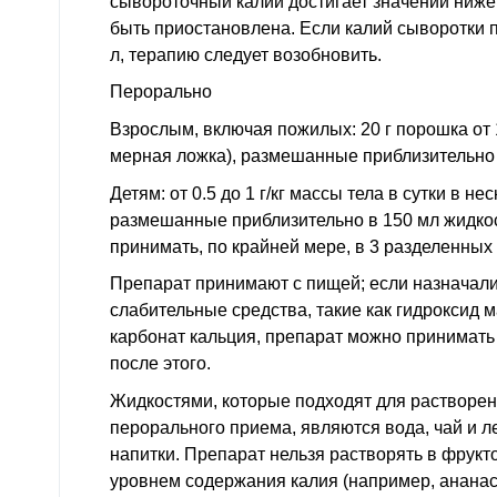
сывороточный калий достигает значений ниже
быть приостановлена. Если калий сыворотки 
л, терапию следует возобновить.
Перорально
Взрослым, включая пожилых: 20 г порошка от 
мерная ложка), размешанные приблизительно 
Детям: от 0.5 до 1 г/кг массы тела в сутки в н
размешанные приблизительно в 150 мл жидкос
принимать, по крайней мере, в 3 разделенных 
Препарат принимают с пищей; если назначали
слабительные средства, такие как гидроксид 
карбонат кальция, препарат можно принимать 
после этого.
Жидкостями, которые подходят для растворен
перорального приема, являются вода, чай и л
напитки. Препарат нельзя растворять в фрукт
уровнем содержания калия (например, анана