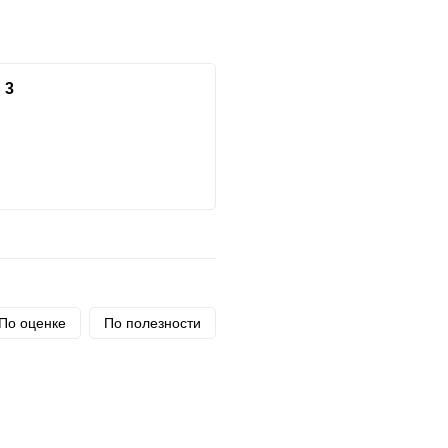
3
По оценке
По полезности