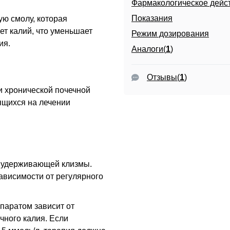
Фармакологическое дейс
Показания
ю смолу, которая
ет калий, что уменьшает
Режим дозирования
ия.
Аналоги(
1
)
Отзывы
(
1
)
и хронической почечной
ящихся на лечении
е удерживающей клизмы.
ависимости от регулярного
паратом зависит от
чного калия. Если