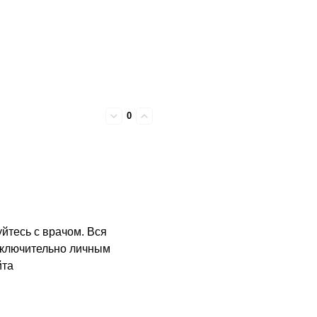
0
йтесь с врачом. Вся
сключительно личным
йта