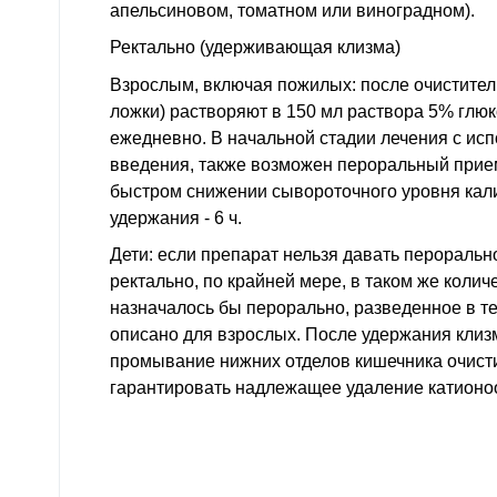
апельсиновом, томатном или виноградном).
Ректально (удерживающая клизма)
Взрослым, включая пожилых: после очиститель
ложки) растворяют в 150 мл раствора 5% глюко
ежедневно. В начальной стадии лечения с ис
введения, также возможен пероральный прием
быстром снижении сывороточного уровня кал
удержания - 6 ч.
Дети: если препарат нельзя давать пероральн
ректально, по крайней мере, в таком же количе
назначалось бы перорально, разведенное в те
описано для взрослых. После удержания кли
промывание нижних отделов кишечника очисти
гарантировать надлежащее удаление катион