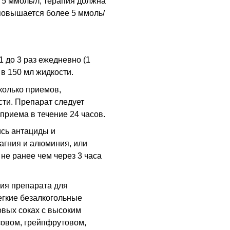
 5 ммоль/л, терапия должна
повышается более 5 ммоль/
1 до 3 раз ежедневно (1
в 150 мл жидкости.
есколько приемов,
ти. Препарат следует
приема в течение 24 часов.
сь антациды и
магния и алюминия, или
не ранее чем через 3 часа
ия препарата для
егкие безалкогольные
овых соках с высоким
совом, грейпфрутовом,