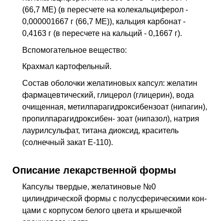
(66,7 ME) (в пересчете на колекальцифе­рол -
0,000001667 г (66,7 ME)), кальция карбонат -
0,4163 г (в пересчете на кальций - 0,1667 г).
Вспомогательное вещество:
Крахмал картофельный.
Состав оболочки желатиновых капсул: желатин
фармацевтический, глицерол (глице­рин), вода
очищенная, метилпарагидроксибензоат (нипагин),
пропилпарагидроксибен- зоат (нипазол), натрия
лаурилсульфат, титана диоксид, краситель
(солнечный закат Е-110).
Описание лекарственной формы
Капсулы твердые, желатиновые №0
цилиндрической формы с полусферическими кон­
цами с корпусом белого цвета и крышечкой