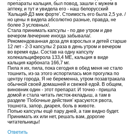
препараты кальция, был повод, зашли с мужем в
аптеку, и тут и увидела его - наш белорусский
'Кальций-Д3 мик форте'. Стоимость его была 2,5 у.е. /
но цены я видела абсолютно разные, правда, не
более 3 условных/.
Стала принимать капсулы - по две утром и две
вечером /вечерние иногда забывала/.
Рекомендованная доза для взрослых и детей старше
12 лет - 2-3 капсулы 2 раза в день утром и вечером
во время еды. Состав на одну капсулу
холекальциферола 133,4 МЕ, кальция в виде
кальция карбоната 166,7 мг.
Пила я их, пила, пока сегодня в обед меня не стало
тошнить, из-за этого испортилась моя прогулка по
центру города. Я не беременна, утром позавтракала
обычной своей домашней и свежей едой. В общем,
виновник один - этот препарат. И точно - пришла
домой и стала читать листок-вкладыш, а там в
разделе 'Побочные действия' красуются рвота,
тошнота, запор, диарея, боль в животе.
Попью капсулы ещё пару дней, а там видно будет.
Принимать их или нет, решать вам, дорогие
читательницы!
Ответить