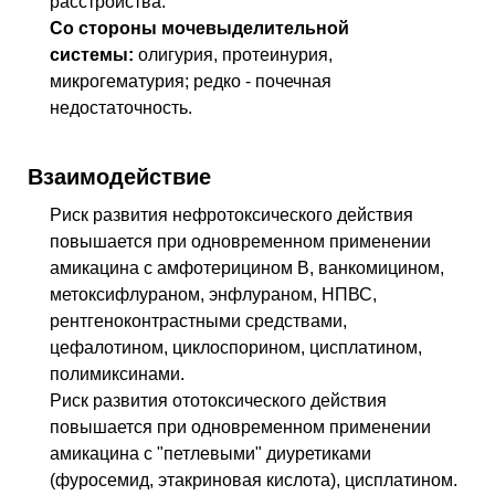
расстройства.
Со стороны мочевыделительной
системы:
олигурия, протеинурия,
микрогематурия; редко - почечная
недостаточность.
Взаимодействие
Риск развития нефротоксического действия
повышается при одновременном применении
амикацина с амфотерицином B, ванкомицином,
метоксифлураном, энфлураном, НПВС,
рентгеноконтрастными средствами,
цефалотином, циклоспорином, цисплатином,
полимиксинами.
Риск развития ототоксического действия
повышается при одновременном применении
амикацина с "петлевыми" диуретиками
(фуросемид, этакриновая кислота), цисплатином.