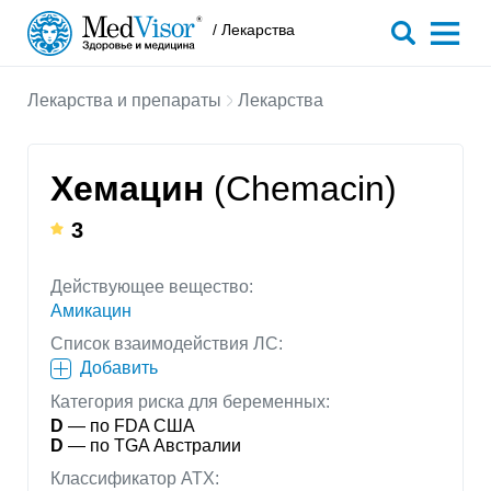
/ Лекарства
Лекарства и препараты
Лекарства
Хемацин
(Chemacin)
3
Действующее вещество:
Амикацин
Список взаимодействия ЛС:
Добавить
Категория риска для беременных:
D
— по FDA США
D
— по TGA Австралии
Классификатор АТХ: