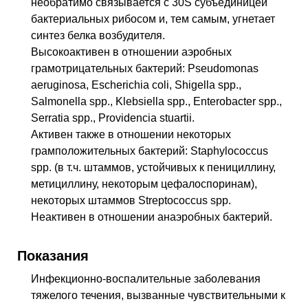
необратимо связывается с 30S субъединицей
бактериальных рибосом и, тем самым, угнетает
синтез белка возбудителя.
Высокоактивен в отношении аэробных
грамотрицательных бактерий: Pseudomonas
aeruginosa, Escherichia coli, Shigella spp.,
Salmonella spp., Klebsiella spp., Enterobacter spp.,
Serratia spp., Providencia stuartii.
Активен также в отношении некоторых
грамположительных бактерий: Staphylococcus
spp. (в т.ч. штаммов, устойчивых к пенициллину,
метициллину, некоторым цефалоспоринам),
некоторых штаммов Streptococcus spp.
Неактивен в отношении анаэробных бактерий.
Показания
Инфекционно-воспалительные заболевания
тяжелого течения, вызванные чувствительными к