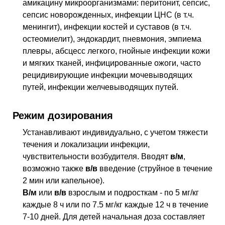
амикацину микроорганизмами: перитонит, сепсис,
сепсис новорожденных, инфекции ЦНС (в т.ч.
менингит), инфекции костей и суставов (в т.ч.
остеомиелит), эндокардит, пневмония, эмпиема
плевры, абсцесс легкого, гнойные инфекции кожи
и мягких тканей, инфицированные ожоги, часто
рецидивирующие инфекции мочевыводящих
путей, инфекции желчевыводящих путей.
Режим дозирования
Устанавливают индивидуально, с учетом тяжести
течения и локализации инфекции,
чувствительности возбудителя. Вводят
в/м
,
возможно также
в/в
введение (струйное в течение
2 мин или капельное).
В/м
или
в/в
взрослым и подросткам - по 5 мг/кг
каждые 8 ч или по 7.5 мг/кг каждые 12 ч в течение
7-10 дней. Для детей начальная доза составляет