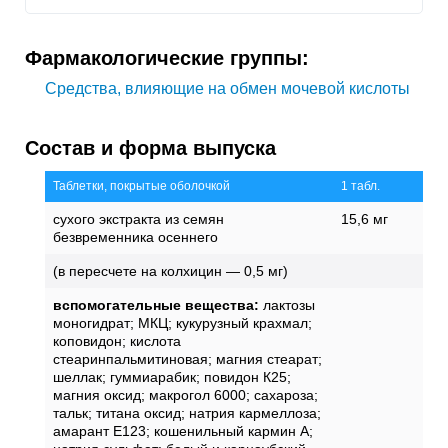
Фармакологические группы:
Средства, влияющие на обмен мочевой кислоты
Состав и форма выпуска
Таблетки, покрытые оболочкой
1 табл.
сухого экстракта из семян
15,6 мг
безвременника осеннего
(в пересчете на колхицин — 0,5 мг)
вспомогательные вещества:
лактозы
моногидрат; МКЦ; кукурузный крахмал;
коповидон; кислота
стеаринпальмитиновая; магния стеарат;
шеллак; гуммиарабик; повидон К25;
магния оксид; макрогол 6000; сахароза;
тальк; титана оксид; натрия кармеллоза;
амарант Е123; кошенильный кармин А;