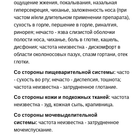
ощущение жжения, покалывания, назальная
гиперсекреция, чиханье, заложенность носа (при
частом и/или длительном применении препарата),
сухость в горле, першение в горле, риналгия,
ринорея; нечасто - язва слизистой оболочки
полости носа, чиханье, боль в глотке, кашель,
дисфония; частота неизвестна - дискомфорт в
области околоносовых пазух, спазм гортани, отек
глотки.
Со стороны пищеварительной системы:
часто
- сухость во рту; нечасто - диспепсия, тошнота;
частота неизвестна - затрудненное глотание.
Со стороны кожи и подкожных тканей:
частота
неизвестна - зуд, кожная сыпь, крапивница.
Со стороны мочевыделительной
системы:
частота неизвестна - затрудненное
мочеиспускание.