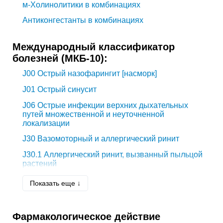
м-Холинолитики в комбинациях
Антиконгестанты в комбинациях
Международный классификатор
болезней (МКБ-10):
J00
Острый назофарингит [насморк]
J01
Острый синусит
J06
Острые инфекции верхних дыхательных
путей множественной и неуточненной
локализации
J30
Вазомоторный и аллергический ринит
J30.1
Аллергический ринит, вызванный пыльцой
растений
J32
Хронический синусит
Показать еще ↓
Фармакологическое действие