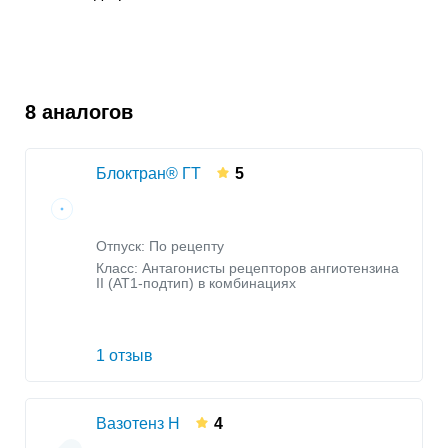
8 аналогов
Блоктран® ГТ
5
Отпуск: По рецепту
Класс:
Антагонисты рецепторов ангиотензина
II (AT1-подтип) в комбинациях
1 отзыв
Вазотенз Н
4