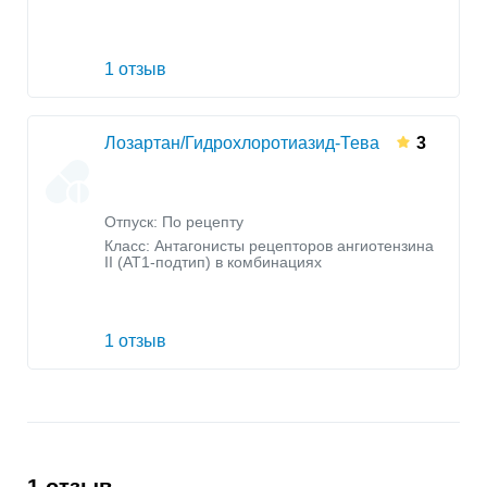
1 отзыв
Лозартан/Гидрохлоротиазид-Тева
3
Отпуск: По рецепту
Класс:
Антагонисты рецепторов ангиотензина
II (AT1-подтип) в комбинациях
1 отзыв
1 отзыв