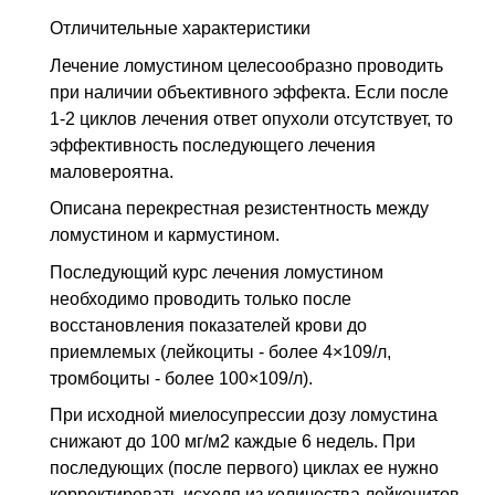
Отличительные характеристики
Лечение ломустином целесообразно проводить
при наличии объективного эффекта. Если после
1-2 циклов лечения ответ опухоли отсутствует, то
эффективность последующего лечения
маловероятна.
Описана перекрестная резистентность между
ломустином и кармустином.
Последующий курс лечения ломустином
необходимо проводить только после
восстановления показателей крови до
приемлемых (лейкоциты - более 4×109/л,
тромбоциты - более 100×109/л).
При исходной миелосупрессии дозу ломустина
снижают до 100 мг/м2 каждые 6 недель. При
последующих (после первого) циклах ее нужно
корректировать исходя из количества лейкоцитов