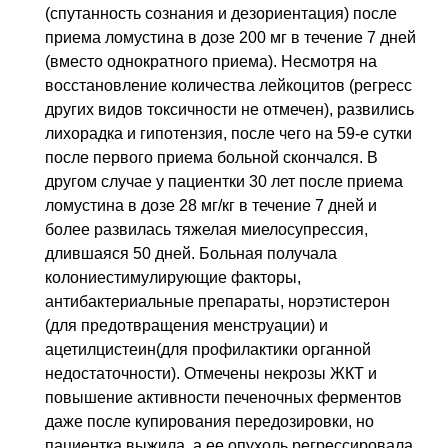
(спутанность сознания и дезориентация) после
приема ломустина в дозе 200 мг в течение 7 дней
(вместо однократного приема). Несмотря на
восстановление количества лейкоцитов (регресс
других видов токсичности не отмечен), развились
лихорадка и гипотензия, после чего на 59-е сутки
после первого приема больной скончался. В
другом случае у пациентки 30 лет после приема
ломустина в дозе 28 мг/кг в течение 7 дней и
более развилась тяжелая миелосупрессия,
длившаяся 50 дней. Больная получала
колониестимулирующие факторы,
антибактериальные препараты, норэтистерон
(для предотвращения менструации) и
ацетилцистеин(для профилактики органной
недостаточности). Отмечены некрозы ЖКТ и
повышение активности печеночных ферментов
даже после купирования передозировки, но
пациентка выжила, а ее опухоль регрессировала