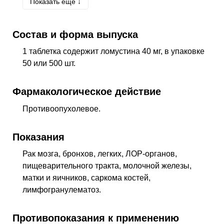
Показать еще ↓
C71
Злокачественное новообразование
головного мозга
Состав и форма выпуска
C81
Болезнь Ходжкина [лимфогранулематоз]
1 таблетка содержит ломустина 40 мг, в упаковке
50 или 500 шт.
Фармакологическое действие
Противоопухолевое
.
Показания
Рак мозга, бронхов, легких, ЛОР-органов,
пищеварительного тракта, молочной железы,
матки и яичников, саркома костей,
лимфогранулематоз.
Противопоказания к применению