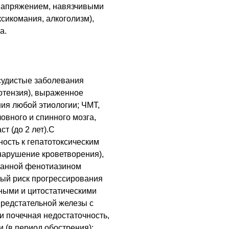
напряжением, навязчивыми
ксикомания, алкоголизм),
а.
судистые заболевания
отензия), выраженное
ия любой этиологии; ЧМТ,
вного и спинного мозга,
т (до 2 лет).C
ость к гепатотоксическим
(нарушение кроветворения),
ованной фенотиазином
ный риск прогрессирования
нными и цитостатическими
предстательной железы с
и почечная недостаточность,
и (в период обострения);