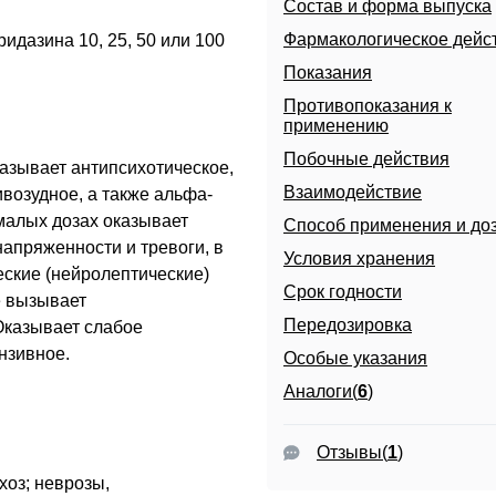
Состав и форма выпуска
Фармакологическое дейс
ридазина 10, 25, 50 или 100
Показания
Противопоказания к
применению
Побочные действия
азывает антипсихотическое,
Взаимодействие
возудное, а также альфа-
малых дозах оказывает
Способ применения и до
напряженности и тревоги, в
Условия хранения
еские (нейролептические)
Срок годности
е вызывает
Передозировка
Оказывает слабое
нзивное.
Особые указания
Аналоги(
6
)
Отзывы
(
1
)
оз; неврозы,