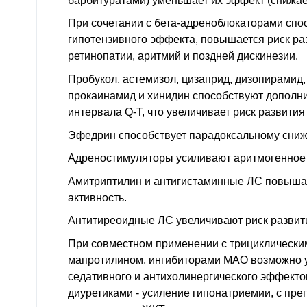
барбитуратами) уменьшает их эффект (снижает
При сочетании с бета-адреноблокаторами спо
гипотензивного эффекта, повышается риск р
ретинопатии, аритмий и поздней дискинезии.
Пробукол, астемизол, цизаприд, дизопирамид,
прокаинамид и хинидин способствуют дополн
интервала Q-T, что увеличивает риск развития
Эфедрин способствует парадоксальному сни
Адреностимуляторы усиливают аритмогенное 
Амитриптилин и антигистаминные ЛС повыша
активность.
Антитиреоидные ЛС увеличивают риск развити
При совместном применении с трициклически
мапротилином, ингибиторами МАО возможно 
седативного и антихолинергического эффекто
диуретиками - усиление гипонатриемии, с пре