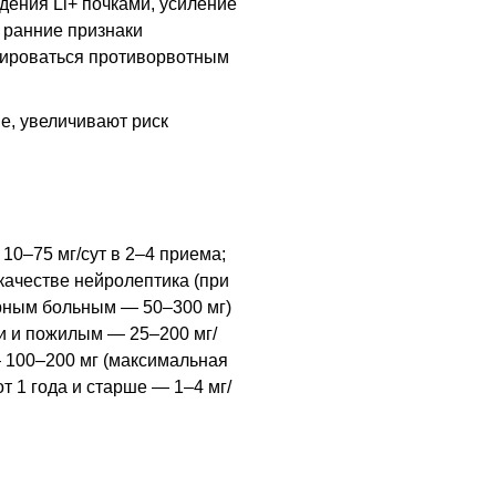
дения Li+ почками, усиление
 ранние признаки
скироваться противорвотным
е, увеличивают риск
10–75 мг/сут в 2–4 приема;
в качестве нейролептика (при
орным больным — 50–300 мг)
и и пожилым — 25–200 мг/
— 100–200 мг (максимальная
т 1 года и старше — 1–4 мг/