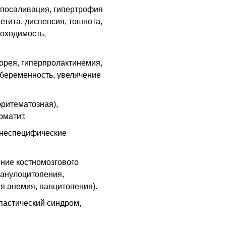
ипосаливация, гипертрофия
етита, диспепсия, тошнота,
роходимость,
орея, гиперпролактинемия,
 беременность, увеличение
 эритематозная),
рматит.
 неспецифические
ение костномозгового
ранулоцитопения,
я анемия, панцитопения).
пастический синдром,