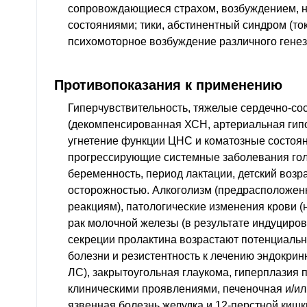
сопровождающиеся страхом, возбуждением, 
состояниями; тики, абстинентный синдром (то
психомоторное возбуждение различного генез
Противопоказания к применению
Гиперчувствительность, тяжелые сердечно-со
(декомпенсированная ХСН, артериальная гип
угнетение функции ЦНС и коматозные состоян
прогрессирующие системные заболевания голо
беременность, период лактации, детский возрас
осторожностью. Алкоголизм (предрасположенн
реакциям), патологические изменения крови 
рак молочной железы (в результате индуцир
секреции пролактина возрастают потенциаль
болезни и резистентность к лечению эндокри
ЛС), закрытоугольная глаукома, гиперплазия 
клиническими проявлениями, печеночная и/ил
язвенная болезнь желудка и 12-перстной кишк