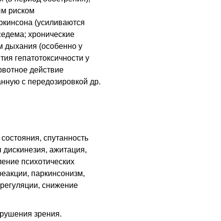
м риском
ркинсона (усиливаются
седема; хронические
 дыхания (особенно у
тия гепатотоксичности у
орвотное действие
анную с передозировкой др.
состояния, спутанность
 дискинезия, ажитация,
ление психотических
реакции, паркинсонизм,
регуляции, снижение
рушения зрения.