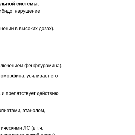
льной системы:
либидо, нарушение
нении в высоких дозах).
сключением фенфлурамина).
поморфина, усиливает его
 и препятствует действию
опиатами, этанолом,
ческими ЛС (в т.ч.