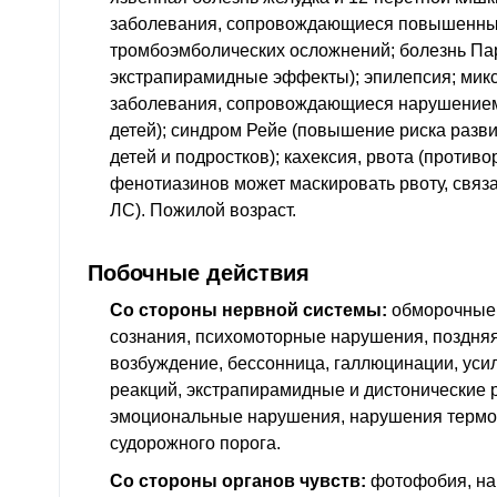
заболевания, сопровождающиеся повышенны
тромбоэмболических осложнений; болезнь Па
экстрапирамидные эффекты); эпилепсия; мик
заболевания, сопровождающиеся нарушением
детей); синдром Рейе (повышение риска разви
детей и подростков); кахексия, рвота (против
фенотиазинов может маскировать рвоту, связ
ЛС). Пожилой возраст.
Побочные действия
Со стороны нервной системы:
обморочные 
сознания, психомоторные нарушения, поздняя
возбуждение, бессонница, галлюцинации, уси
реакций, экстрапирамидные и дистонические 
эмоциональные нарушения, нарушения термо
судорожного порога.
Со стороны органов чувств:
фотофобия, на