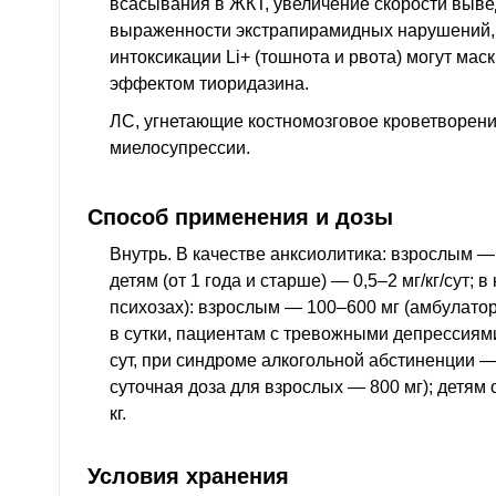
всасывания в ЖКТ, увеличение скорости выве
выраженности экстрапирамидных нарушений,
интоксикации Li+ (тошнота и рвота) могут ма
эффектом тиоридазина.
ЛС, угнетающие костномозговое кроветворени
миелосупрессии.
Способ применения и дозы
Внутрь. В качестве анксиолитика: взрослым — 
детям (от 1 года и старше) — 0,5–2 мг/кг/сут; 
психозах): взрослым — 100–600 мг (амбулат
в сутки, пациентам с тревожными депрессиям
сут, при синдроме алкогольной абстиненции 
суточная доза для взрослых — 800 мг); детям о
кг.
Условия хранения