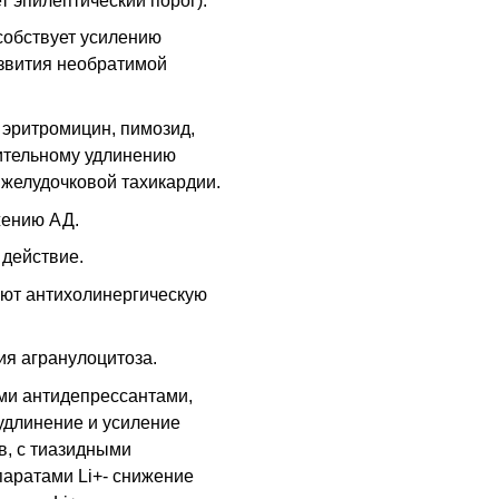
 эпилептический порог).
собствует усилению
азвития необратимой
 эритромицин, пимозид,
ительному удлинению
 желудочковой тахикардии.
жению АД.
действие.
ют антихолинергическую
я агранулоцитоза.
ми антидепрессантами,
удлинение и усиление
в, с тиазидными
паратами Li+- снижение