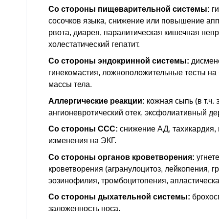
Со стороны пищеварительной системы:
г
сосочков языка, снижение или повышение апп
рвота, диарея, паралитическая кишечная неп
холестатический гепатит.
Со стороны эндокринной системы:
дисмен
гинекомастия, ложноположительные тесты на
массы тела.
Аллергические реакции:
кожная сыпь (в т.ч.
ангионевротический отек, эксфолиативный де
Со стороны ССС:
снижение АД, тахикардия,
изменения на ЭКГ.
Со стороны органов кроветворения:
угнет
кроветворения (агранулоцитоз, лейкопения, г
эозинофилия, тромбоцитопения, апластическа
Со стороны дыхательной системы:
брохос
заложенность носа.