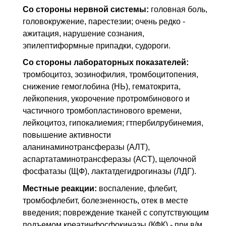
Со стороны нервной системы:
головная боль,
головокружение, парестезии; очень редко -
ажитация, нарушение сознания,
эпилептиформные припадки, судороги.
Со стороны лабораторных показателей:
тромбоцитоз, эозинофилия, тромбоцитопения,
снижение гемоглобина (НЬ), гематокрита,
лейкопения, укорочение протромбинового и
частичного тромбопластинового времени,
лейкоцитоз, гипокалиемия; гтпербилрубинемия,
повышение активности
аланинаминотрансферазы (АЛТ),
аспартатаминотрансферазы (ACT), щелочной
фосфатазы (ЩФ), лактатдегидрогиназы (ЛДГ).
Местные реакции:
воспаление, флебит,
тромбофлебит, болезненность, отек в месте
введения; повреждение тканей с сопутствующим
подъемом креатинфосфокиназы (КФК) - при в/м