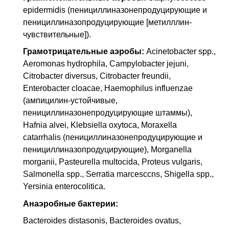
epidermidis (пенициллиназонепродуцирующие и
пенициллиназопродуцирующие [метилллин-
чувствительные]).
Грамотрицательные аэробы:
Acinetobacter spp.,
Aeromonas hydrophila, Campylobacter jejuni,
Citrobacter diversus, Citrobacter freundii,
Enterobacter cloacae, Haemophilus influenzae
(ампицилин-устойчивые,
пенициллиназонепродуцирующие штаммы),
Hafnia alvei, Klebsiella oxytoca, Moraxella
catarrhalis (пенициллиназонепродуцирующие и
пенициллиназопродуцирующие), Morganella
morganii, Pasteurella multocida, Proteus vulgaris,
Salmonella spp., Serratia marcesccns, Shigella spp.,
Yersinia enterocolitica.
Анаэробные бактерии:
Bacteroides distasonis, Bacteroides ovatus,