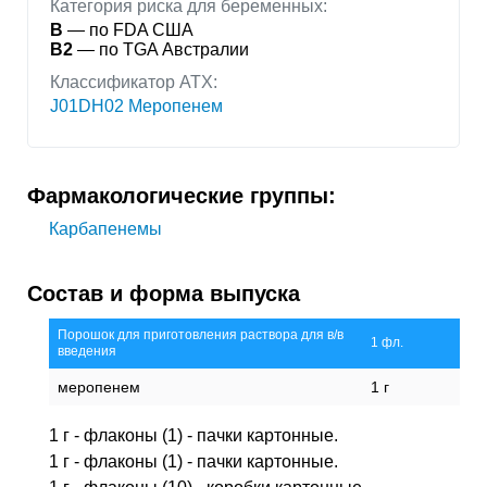
Категория риска для беременных:
B
— по FDA США
B2
— по TGA Австралии
Классификатор АТХ:
J01DH02 Меропенем
Фармакологические группы:
Карбапенемы
Состав и форма выпуска
Порошок для приготовления раствора для в/в
1 фл.
введения
меропенем
1 г
1 г - флаконы (1) - пачки картонные.
1 г - флаконы (1) - пачки картонные.