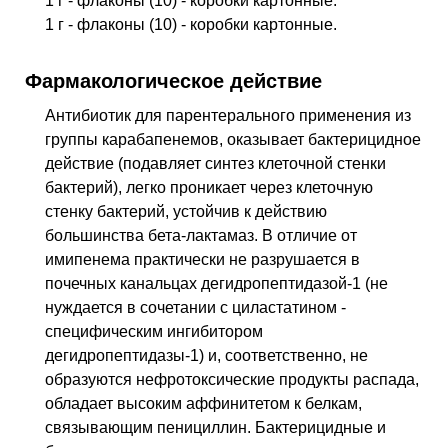
1 г - флаконы (10) - коробки картонные.
1 г - флаконы (10) - коробки картонные.
Фармакологическое действие
Антибиотик для парентерального применения из
группы карабапенемов, оказывает бактерицидное
действие (подавляет синтез клеточной стенки
бактерий), легко проникает через клеточную
стенку бактерий, устойчив к действию
большинства бета-лактамаз. В отличие от
имипенема практически не разрушается в
почечных канальцах дегидропептидазой-1 (не
нуждается в сочетании с циластатином -
специфическим ингибитором
дегидропептидазы-1) и, соответственно, не
образуются нефротоксические продукты распада,
обладает высоким аффинитетом к белкам,
связывающим пенициллин. Бактерицидные и