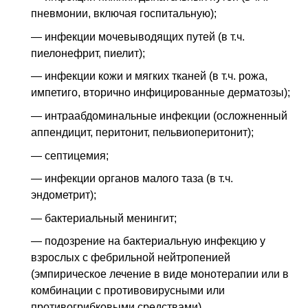
пневмонии, включая госпитальную);
— инфекции мочевыводящих путей (в т.ч.
пиелонефрит, пиелит);
— инфекции кожи и мягких тканей (в т.ч. рожа,
импетиго, вторично инфицированные дерматозы);
— интраабдоминальные инфекции (осложненный
аппендицит, перитонит, пельвиоперитонит);
— септицемия;
— инфекции органов малого таза (в т.ч.
эндометрит);
— бактериальный менингит;
— подозрение на бактериальную инфекцию у
взрослых с фебрильной нейтропенией
(эмпирическое лечение в виде монотерапии или в
комбинации с противовирусными или
противогрибковыми средствами).