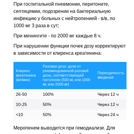
При госпитальной пневмонии, перитоните,
септицемии, подозрении на бактериальную
инфекцию у больных с нейтропенией - в/в, по
1000 мг 3 раза в сут;
При менингите - по 2000 мг каждые 8 ч.
При нарушении функции почек дозу корректируют
в зависимости от клиренса креатинина:
Разовая доза: доля от
Клиренс
рекомендованной разовой
Периодичность
креатинина
дозы, соответствующей
введения
(мл/мин)
патологии (500 мг, или 1000
мг, или 2000 мг)
26-50
100%
Через 12 ч
10-25
50%
Через 12 ч
<10
50%
Через 24 ч
Меропенем выводится при гемодиализе. Для