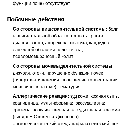
функции почек отсутствует.
Побочные действия
Со стороны пищеварительной системы:
боли
в эпигастральной области, тошнота, рвота,
диарея, запор, анорексия, желтуха; кандидоз
слизистой оболочки полости рта;
псевдомембранозный колит.
Со стороны мочевыделителъной системы:
дизурия, отеки, нарушение функции почек
(гиперкреатининемия, повышение концентрации
мочевины в плазме), гематурия.
Аллергические реакции:
зуд кожи, кожная сыпь,
крапивница, мультиформная экссудативная
эритема; злокачественная экссудатнвная эритема
(синдром Стивенса-Джонсона),
ангионевротический отек, анафилактический шок.