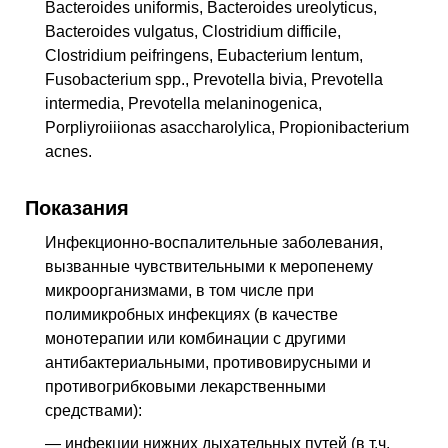
Bacteroides uniformis, Bacteroides ureolyticus,
Bacteroides vulgatus, Clostridium difficile,
Clostridium peifringens, Eubacterium lentum,
Fusobacterium spp., Prevotella bivia, Prevotella
intermedia, Prevotella melaninogenica,
Porpliyroiiionas asaccharolylica, Propionibacterium
acnes.
Показания
Инфекционно-воспалительные заболевания,
вызванные чувствительными к меропенему
микроорганизмами, в том числе при
полимикробных инфекциях (в качестве
монотерапии или комбинации с другими
антибактериальными, противовирусными и
противогрибковыми лекарственными
средствами):
— инфекции нижних дыхательных путей (в т.ч.