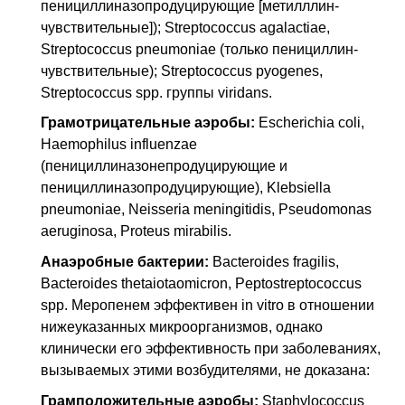
пенициллиназопродуцирующие [метилллин-
чувствительные]); Streptococcus agalactiae,
Streptococcus pneumoniae (только пенициллин-
чувствительные); Streptococcus pyogenes,
Streptococcus spp. группы viridans.
Грамотрицательные аэробы:
Escherichia coli,
Haemophilus influenzae
(пенициллиназонепродуцирующие и
пенициллиназопродуцирующие), Klebsiella
pneumoniae, Neisseria meningitidis, Pseudomonas
aeruginosa, Proteus mirabilis.
Анаэробные бактерии:
Bacteroides fragilis,
Bacteroides thetaiotaomicron, Peptostreptococcus
spp. Меропенем эффективен in vitro в отношении
нижеуказанных микроорганизмов, однако
клинически его эффективность при заболеваниях,
вызываемых этими возбудителями, не доказана:
Грамположительные аэробы:
Staphylococcus