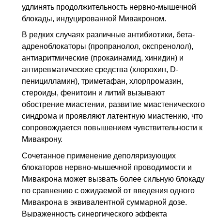
удлинять продолжительность нервно-мышечной
блокады, индуцированной Мивакроном.
В редких случаях различные антибиотики, бета-
адреноблокаторы (пропранолол, окспренолол),
антиаритмические (прокаинамид, хинидин) и
антиревматические средства (хлорохин, D-
пеницилламин), триметафан, хлорпромазин,
стероиды, фенитоин и литий вызывают
обострение миастении, развитие миастенического
синдрома и проявляют латентную миастению, что
сопровождается повышением чувствительности к
Мивакрону.
Сочетанное применение деполяризующих
блокаторов нервно-мышечной проводимости и
Мивакрона может вызвать более сильную блокаду
по сравнению с ожидаемой от введения одного
Мивакрона в эквивалентной суммарной дозе.
Выраженность синергического эффекта