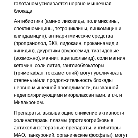
галотаном усиливается нервно-мышечная
блокада.
Антибиотики (аминогликозиды, полимиксины,
спектиномицины, тетрациклины, линкомицин и
клиндамицин), антиаритмические средства
(пропранолол,
БКК
, лидокаин, прокаинамид и
хинидин), диуретики (фуросемид, тиазидовые
(возможно), маннит, ацетазоламид), соли магния,
кетамин, соли лития, ганглиоблокаторы
(триметафан, гексаметоний) могут увеличивать
степень и/или продолжительность блокады
нервно-мышечной проводимости, вызванной
недеполяризующими миорелаксантами,
в т.ч.
и
Мивакроном.
Препараты, вызывающие снижение активности
холинэстеразы плазмы (противогрибковые,
антихолинэстеразные препараты, ингибиторы
МАО
, панкуроний, органические фосфаты), могут