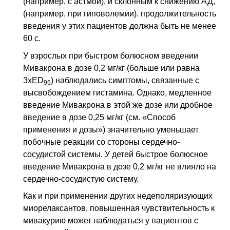
(например, с астмой), и склонным к снижению
АД
,
(например, при гиповолемии). продолжительность
введения у этих пациентов должна быть не менее
60 с.
У взрослых при быстром болюсном введении
Мивакрона в дозе 0,2 мг/кг (больше или равна
3хED
) наблюдались симптомы, связанные с
95
высвобождением гистамина. Однако, медленное
введение Мивакрона в этой же дозе или дробное
введение в дозе 0,25 мг/кг (см. «Способ
применения и дозы») значительно уменьшает
побочные реакции со стороны сердечно-
сосудистой системы. У детей быстрое болюсное
введение Мивакрона в дозе 0,2 мг/кг не влияло на
сердечно-сосудистую систему.
Как и при применении других недеполяризующих
миорелаксантов, повышенная чувствительность к
мивакурию может наблюдаться у пациентов с