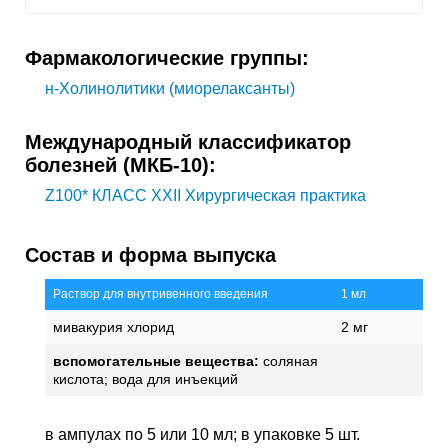
Фармакологические группы:
н-Холинолитики (миорелаксанты)
Международный классификатор
болезней (МКБ-10):
Z100*
КЛАСС XXII Хирургическая практика
Состав и форма выпуска
Раствор для внутривенного введения
1 мл
мивакурия хлорид
2 мг
вспомогательные вещества:
соляная
кислота; вода для инъекций
в ампулах по 5 или 10 мл; в упаковке 5 шт.