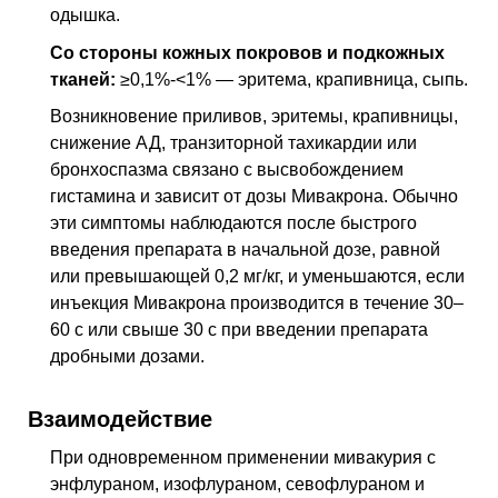
одышка.
Со стороны кожных покровов и подкожных
тканей:
≥0,1%-<1% — эритема, крапивница, сыпь.
Возникновение приливов, эритемы, крапивницы,
снижение
АД
, транзиторной тахикардии или
бронхоспазма связано с высвобождением
гистамина и зависит от дозы Мивакрона. Обычно
эти симптомы наблюдаются после быстрого
введения препарата в начальной дозе, равной
или превышающей 0,2 мг/кг, и уменьшаются, если
инъекция Мивакрона производится в течение 30–
60 с или свыше 30 с при введении препарата
дробными дозами.
Взаимодействие
При одновременном применении мивакурия с
энфлураном, изофлураном, севофлураном и