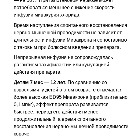
— на 50%. При галотановом наркозе может
потребоваться меньшее снижение скорости
инфузии мивакурия хлорида.
Время наступления спонтанного восстановления
нервно-мышечной проводимости не зависит от
длительности инфузии Мивакрона и сопоставимо
с таковым при болюсном введении препарата.
Непрерывная инфузия не сопровождалась
развитием тахифилаксии или кумуляцией
действия препарата.
Детям 7 мес — 12 лет.
По сравнению со
взрослыми, у детей в этом возрасте отмечается
более высокая ED95 Мивакрона (приблизительно
0,1 мг/кг), эффект препарата развивается
быстрее, период его действия менее
продолжительный, а время спонтанного
восстановления нервно-мышечной проводимости
короче.