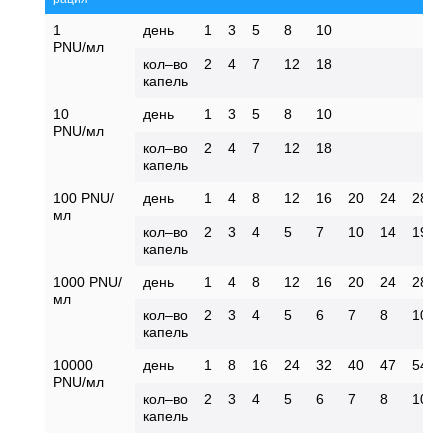
1
день
1
3
5
8
10
PNU/мл
кол–во
2
4
7
12
18
капель
10
день
1
3
5
8
10
PNU/мл
кол–во
2
4
7
12
18
капель
100 PNU/
день
1
4
8
12
16
20
24
28
мл
кол–во
2
3
4
5
7
10
14
19
капель
1000 PNU/
день
1
4
8
12
16
20
24
28
мл
кол–во
2
3
4
5
6
7
8
10
капель
10000
день
1
8
16
24
32
40
47
54
PNU/мл
кол–во
2
3
4
5
6
7
8
10
капель