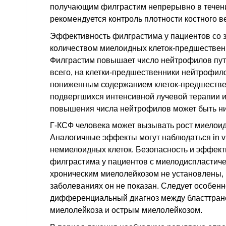
получающим филграстим непрерывно в течени
рекомендуется контроль плотности костного в
Эффективность филграстима у пациентов со 
количеством миелоидных клеток-предшественн
Филграстим повышает число нейтрофилов пут
всего, на клетки-предшественники нейтрофило
пониженным содержанием клеток-предшестве
подвергшихся интенсивной лучевой терапии и
повышения числа нейтрофилов может быть н
Г-КСФ человека может вызывать рост миелоидны
Аналогичные эффекты могут наблюдаться in v
немиелоидных клеток. Безопасность и эффек
филграстима у пациентов с миелодиспластич
хроническим миелолейкозом не установлены, 
заболеваниях он не показан. Следует особен
дифференциальный диагноз между бласттран
миелолейкоза и острым миелолейкозом.