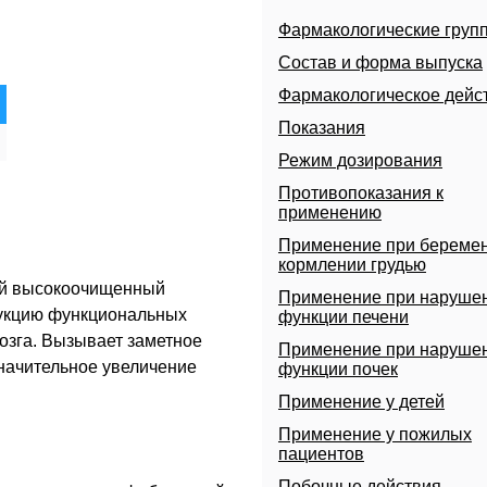
Фармакологические груп
Состав и форма выпуска
Фармакологическое дейс
Показания
Режим дозирования
Противопоказания к
применению
Применение при беремен
кормлении грудью
ой высокоочищенный
Применение при наруше
дукцию функциональных
функции печени
мозга. Вызывает заметное
Применение при наруше
начительное увеличение
функции почек
Применение у детей
Применение у пожилых
пациентов
Побочные действия