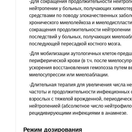
-Для сокращения продолжительности нейтроп
нейтропении у больных, получающих химиоте
средствами по поводу злокачественных забол
хронического миелолейкоза и миелодиспластич
сокращения продолжительности нейтропении 
последствий у больных, получающих миелоаб
последующей пересадкой костного мозга.
-Для мобилизации аутологичных клеток-предш
периферической крови (в т.ч. после миелосупр
ускорения восстановления гемопоэза путем вв
миелосупрессии или миелоаблации.
-Длительная терапия для увеличения числа н
частоты и продолжительности инфекционных 
взрослых с тяжелой врожденной, периодическ
нейтропенией (абсолютное число нейтрофило
рецидивирующими инфекциями в анамнезе.
Режим дозирования