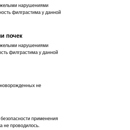
тяжелыми нарушениями
сность филграстима у данной
и почек
тяжелыми нарушениями
ность филграстима у данной
 новорожденных не
 безопасности применения
а не проводилось.