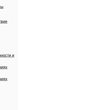
пы
твие
ности и
ниях
ниях