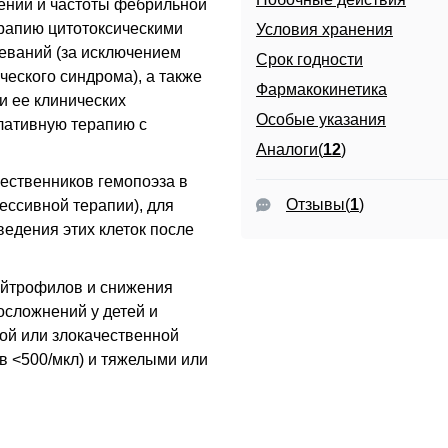
ении и частоты фебрильной
рапию цитотоксическими
Условия хранения
еваний (за исключением
Срок годности
еского синдрома), а также
Фармакокинетика
и ее клинических
Особые указания
лативную терапию с
Аналоги(
12
)
ественников гемопоэза в
Отзывы
(
1
)
ессивной терапии), для
едения этих клеток после
ейтрофилов и снижения
осложнений у детей и
ой или злокачественной
в <500/мкл) и тяжелыми или