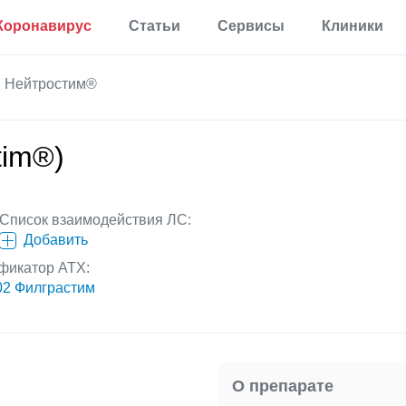
Коронавирус
Статьи
Сервисы
Клиники
Полезная
Прививки
Калькулятор процента
Нейтростим®
информация
жира в теле
Аллергии
Мониторинг
Калькулятор для
Диабет
определения
Мониторинг по России
tim®)
процента жира по
Мигрень
методу ВМС США
Еще 35 разделов
Калькулятор
основного обмена
Список взаимодействия ЛС:
веществ
Добавить
Статьи
Калькулятор
фикатор АТХ:
корректировки дозы
Первая помощь
2 Филграстим
инсулина
Результаты анализов
Еще 17 сервисов
Новости
Расшифровка
О препарате
анализов онлайн