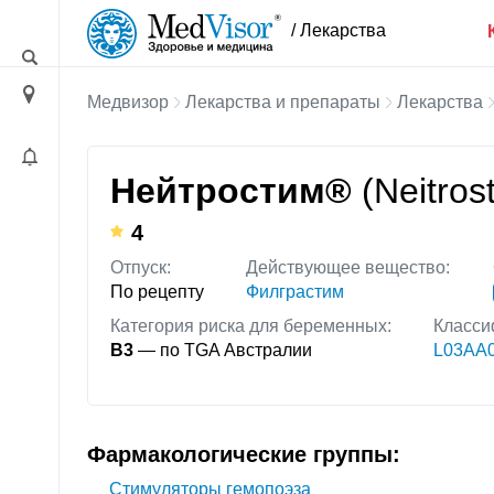
/ Лекарства
Медвизор
Лекарства и препараты
Лекарства
Нейтростим®
(Neitros
4
Отпуск:
Действующее вещество:
По рецепту
Филграстим
Категория риска для беременных:
Класси
B3
— по TGA Австралии
L03AA0
Фармакологические группы:
Стимуляторы гемопоэза