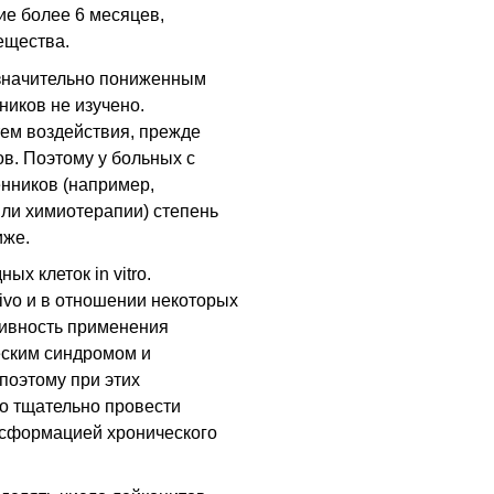
е более 6 месяцев,
ещества.
значительно пониженным
иков не изучено.
ем воздействия, прежде
в. Поэтому у больных с
нников (например,
ли химиотерапии) степень
иже.
х клеток in vitro.
ivo и в отношении некоторых
тивность применения
еским синдромом и
поэтому при этих
но тщательно провести
сформацией хронического