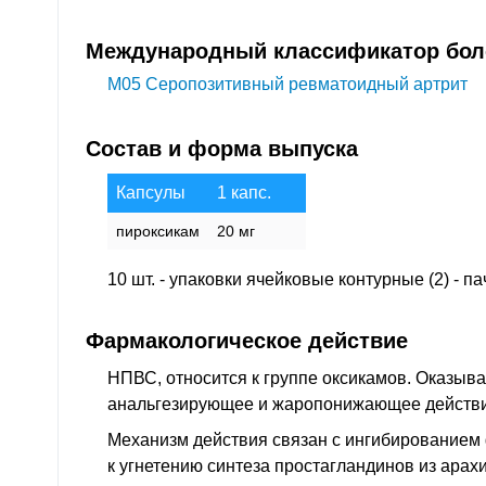
Международный классификатор боле
M05
Серопозитивный ревматоидный артрит
Состав и форма выпуска
Капсулы
1 капс.
пироксикам
20 мг
10 шт. - упаковки ячейковые контурные (2) - п
Фармакологическое действие
НПВС, относится к группе оксикамов. Оказыв
анальгезирующее и жаропонижающее действи
Механизм действия связан с ингибированием 
к угнетению синтеза простагландинов из арах