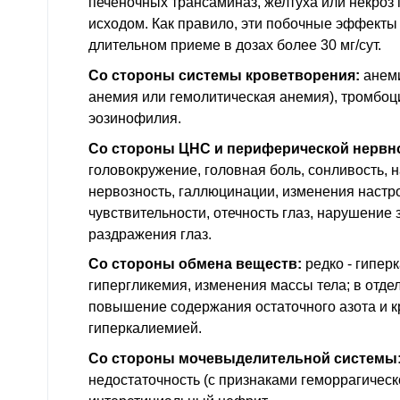
печеночных трансаминаз, желтуха или некроз
исходом. Как правило, эти побочные эффекты
длительном приеме в дозах более 30 мг/сут.
Со стороны системы кроветворения:
анеми
анемия или гемолитическая анемия), тромбоц
эозинофилия.
Со стороны ЦНС и периферической нервн
головокружение, головная боль, сонливость, 
нервозность, галлюцинации, изменения настр
чувствительности, отечность глаз, нарушение 
раздражения глаз.
Со стороны обмена веществ:
редко - гиперк
гипергликемия, изменения массы тела; в отде
повышение содержания остаточного азота и к
гиперкалиемией.
Со стороны мочевыделительной системы
недостаточность (с признаками геморрагическ