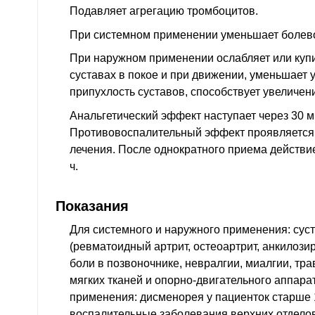
Подавляет агрегацию тромбоцитов.
При системном применении уменьшает болев
При наружном применении ослабляет или купи
суставах в покое и при движении, уменьшает 
припухлость суставов, способствует увеличе
Анальгетический эффект наступает через 30 м
Противовоспалительный эффект проявляется 
лечения. После однократного приема действи
ч.
Показания
Для системного и наружного применения: сус
(ревматоидный артрит, остеоартрит, анкилози
боли в позвоночнике, невралгии, миалгии, тр
мягких тканей и опорно-двигательного аппара
применения: дисменорея у пациенток старше 
воспалительные заболевания верхних отделов