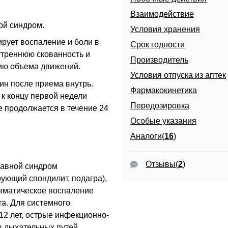
Взаимодействие
ой синдром.
Условия хранения
рует воспаление и боли в
Срок годности
утреннюю скованность и
Производитель
нию объема движений.
Условия отпуска из аптек
ин после приема внутрь.
Фармакокинетика
к концу первой недели
Передозировка
е продолжается в течение 24
Особые указания
Аналоги(
16
)
Отзывы
(
2
)
тавной синдром
рующий спондилит, подагра),
авматическое воспаление
та. Для системного
12 лет, острые инфекционно-
 дыхательных путей.