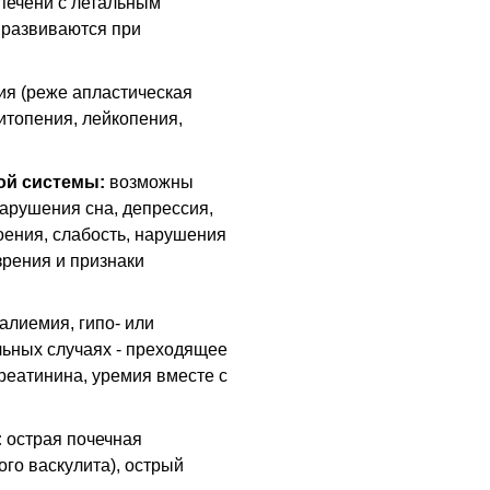
 печени с летальным
 развиваются при
я (реже апластическая
итопения, лейкопения,
ой системы:
возможны
нарушения сна, депрессия,
оения, слабость, нарушения
зрения и признаки
алиемия, гипо- или
льных случаях - преходящее
реатинина, уремия вместе с
:
острая почечная
ого васкулита), острый