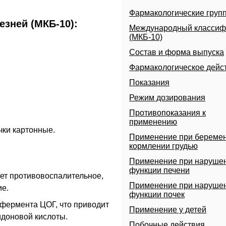
Фармакологические груп
зней (МКБ-10):
Международный классиф
(МКБ-10)
Состав и форма выпуска
Фармакологическое дейс
Показания
Режим дозирования
Противопоказания к
применению
ачки картонные.
Применение при беремен
кормлении грудью
Применение при наруше
функции печени
ает противовоспалительное,
Применение при наруше
е.
функции почек
фермента ЦОГ, что приводит
Применение у детей
идоновой кислоты.
Побочные действия