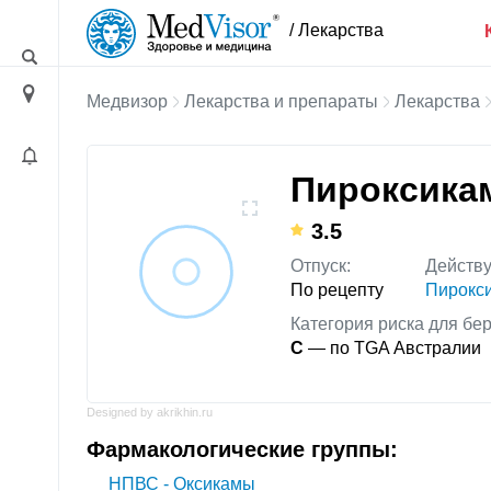
/ Лекарства
Медвизор
Лекарства и препараты
Лекарства
Пироксика
3.5
Отпуск:
Действ
По рецепту
Пирокс
Категория риска для бе
C
— по TGA Австралии
Designed by akrikhin.ru
Фармакологические группы:
НПВС - Оксикамы