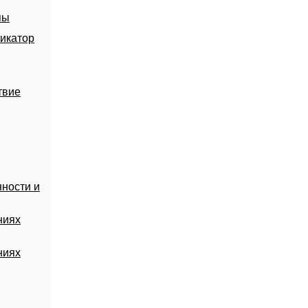
пы
икатор
твие
ности и
ниях
ниях