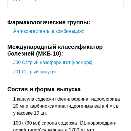
Фармакологические группы:
Антиконгестанты в комбинациях
Международный классификатор
болезней (МКБ-10):
J00
Острый назофарингит [насморк]
J01
Острый синусит
Состав и форма выпуска
1 капсула содержит фенилэфрина гидрохлорида
20 мг и карбиноксамина гидрогенмалеата 4 мг, в
упаковке 10 шт.
100 г (90 мл) сиропа содержат DL-норэфедрин-
поли(стирол)сульфоната 1700 мг, что