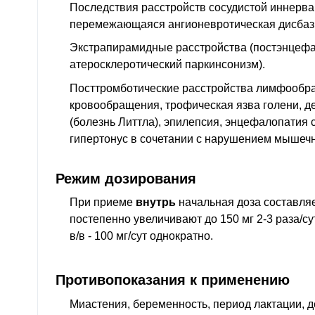
Последствия расстройств сосудистой иннерва
перемежающаяся ангионевротическая дисбаз
Экстрапирамидные расстройства (постэнцеф
атеросклеротический паркинсонизм).
Посттромботические расстройства лимфообр
кровообращения, трофическая язва голени, д
(болезнь Литтла), эпилепсия, энцефалопатия с
гипертонус в сочетании с нарушением мышечно
Режим дозирования
При приеме
внутрь
начальная доза составляет
постепенно увеличивают до 150 мг 2-3 раза/сут.
в/в - 100 мг/сут однократно.
Противопоказания к применению
Миастения, беременность, период лактации, д