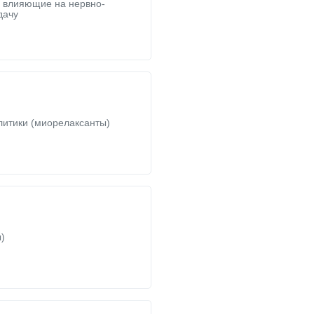
, влияющие на нервно-
дачу
литики (миорелаксанты)
)