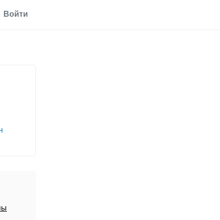
Войти
н
пы