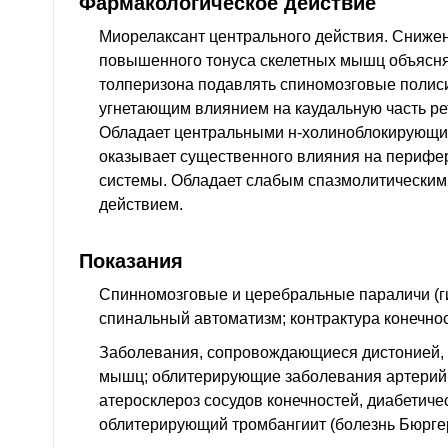
Фармакологическое действие
Миорелаксант центрального действия. Сниже
повышенного тонуса скелетных мышц объясн
толперизона подавлять спиномозговые полис
угнетающим влиянием на каудальную часть р
Обладает центральными н-холиноблокирующи
оказывает существенного влияния на перифе
системы. Обладает слабым спазмолитически
действием.
Показания
Спинномозговые и церебральные параличи (г
спинальный автоматизм; контрактура конечнос
Заболевания, сопровождающиеся дистонией, 
мышц; облитерирующие заболевания артерий
атеросклероз сосудов конечностей, диабетиче
облитерирующий тромбангиит (болезнь Бюргер