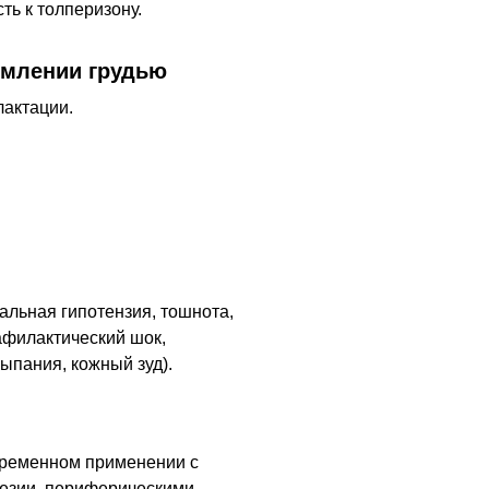
ть к толперизону.
рмлении грудью
лактации.
альная гипотензия, тошнота,
нафилактический шок,
ыпания, кожный зуд).
временном применении с
езии, периферическими