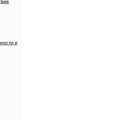
твие
ности и