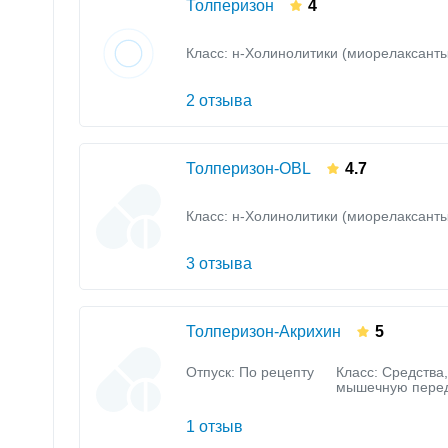
Толперизон
4
Класс:
н-Холинолитики (миорелаксанты
2 отзыва
Толперизон-OBL
4.7
Класс:
н-Холинолитики (миорелаксанты
3 отзыва
Толперизон-Акрихин
5
Отпуск: По рецепту
Класс:
Средства
мышечную пере
1 отзыв