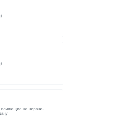
)
)
, влияющие на нервно-
дачу