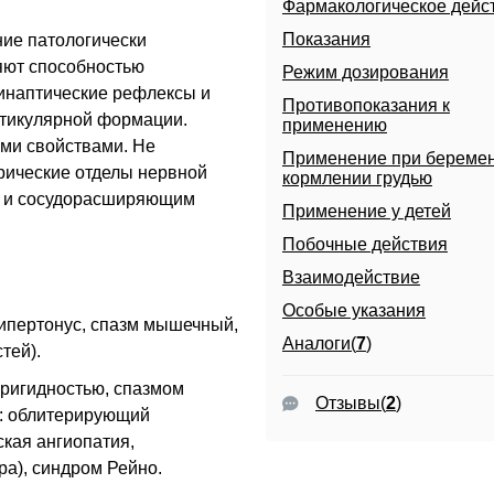
Фармакологическое дейс
Показания
ние патологически
яют способностью
Режим дозирования
инаптические рефлексы и
Противопоказания к
етикулярной формации.
применению
ми свойствами. Не
Применение при беремен
рические отделы нервной
кормлении грудью
м и сосудорасширяющим
Применение у детей
Побочные действия
Взаимодействие
Особые указания
ипертонус, спазм мышечный,
Аналоги(
7
)
тей).
ригидностью, спазмом
Отзывы
(
2
)
: облитерирующий
ская ангиопатия,
а), синдром Рейно.