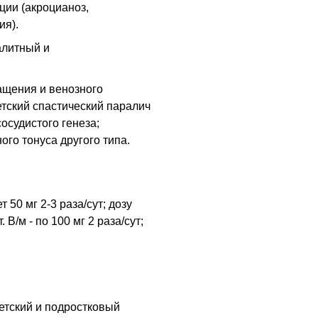
ции (акроцианоз,
ия).
алитный и
ащения и венозного
етский спастический паралич
осудистого генеза;
го тонуса другого типа.
 50 мг 2-3 раза/сут; дозу
 В/м - по 100 мг 2 раза/сут;
етский и подростковый