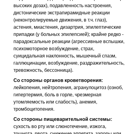
высоких дозах), подавленность настроения,
дистонические экстрапирамидные реакции
(неконтролируемые движения, в т.ч. глаз),
астения, миастения, дизартрия, эпилептические
припадки (у больных эпилепсией); крайне редко -
парадоксальные реакции (агрессивные вспышки,
психомоторное возбуждение, страх,
суицидальная наклонность, мышечный спазм,
галлюцинации, возбуждение, раздражительность,
тревожность, бессонница).
Со стороны органов кроветворения:
лейкопения, нейтропения, агранулоцитоз (озноб,
гипертермия, боль в горле, чрезмерная
утомляемость или слабость), анемия,
тромбоцитопения.
Со стороны пищеварительной системы:
сухость во рту или слюнотечение, изжога,
тошнота, рвота, снижение аппетита, запоры или