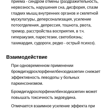
приема - синдром отмены (раздражительность,
нервозность, нарушения сна, дисфория, спазм
гладких мышц внутренних органов и скелетной
мускулатуры, деперсонализация, усиление
потоотделения, депрессия, тошнота, рвота,
тремор, расстройства восприятия, в т.ч.
гиперакузия, парестезии, светобоязнь;
тахикардия, судороги, редко - острый психоз).
Взаимодействие
При одновременном применении
бромдигидрохлорфенилбензодиазепин снижает
эффективность леводопы у больных
паркинсонизмом.
Бромдигидрохлорфенилбензодиазепин может
повышать токсичность зидовудина.
Отмечается взаимное усиление эффекта при