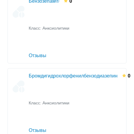
Бензозепам®
0
Класс:
Анксиолитики
Отзывы
Бромдигидрохлорфенилбензодиазепин
0
Класс:
Анксиолитики
Отзывы