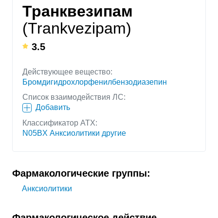
Транквезипам
(Trankvezipam)
3.5
Действующее вещество:
Бромдигидрохлорфенилбензодиазепин
Список взаимодействия ЛС:
Добавить
Классификатор АТХ:
N05BX Анксиолитики другие
Фармакологические группы:
Анксиолитики
Фармакологическое действие