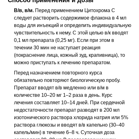
В/в,
в/м
.
Перед применением Цитохрома С
следует растворить содержимое флакона в 4 мл
воды для инъекций и определить индивидуальную
чувствительность к нему. С этой целью
в/к
вводят
0,1 мл препарата (0,25 мг). Если при этом в
течении 30 мин не наступает реакция
(покраснение лица, кожный зуд, крапивница), то
можно приступать к лечению препаратом.
Перед назначением повторного курса
обязательно повторяют биологическую пробу.
Препарат вводят
в/в
медленно или
в/м
в
количестве 10–20 мг 1–2 раза в день. Курс
лечения составляет 10–14 дней. При сердечной
недостаточности препарат разводят в 200 мл
изотонического раствора хлорида натрия или 5%
раствора глюкозы и вводят
в/в
капельно (30–40
капель/мин) в течение 6–8 ч. Суточная доза