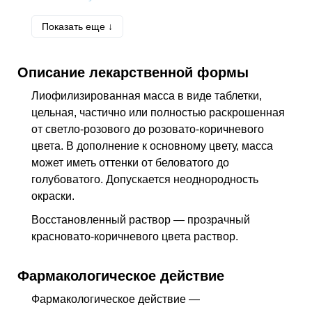
J45
Астма
Показать еще ↓
J45.9
Астма неуточненная
J96.1
Хроническая респираторная
Описание лекарственной формы
недостаточность
P21.9
Неуточненная асфиксия при рождении
Лиофилизированная масса в виде таблетки,
цельная, частично или полностью раскрошенная
R06
Анормальное дыхание
от светло-розового до розовато-коричневого
T14.9
Травма неуточненная
цвета. В дополнение к основному цвету, масса
T40
Отравление наркотиками и
может иметь оттенки от беловатого до
психодислептиками [галлюциногенами]
голубоватого. Допускается неоднородность
окраски.
T42.7
Отравление противосудорожными,
седативными и снотворными средствами
Восстановленный раствор — прозрачный
неуточненными
красновато-коричневого цвета раствор.
T51
Токсическое действие алкоголя
X47
Случайное отравление и воздействие
Фармакологическое действие
другими газами и парообразными веществами
Фармакологическое действие —
Z100*
КЛАСС XXII Хирургическая практика