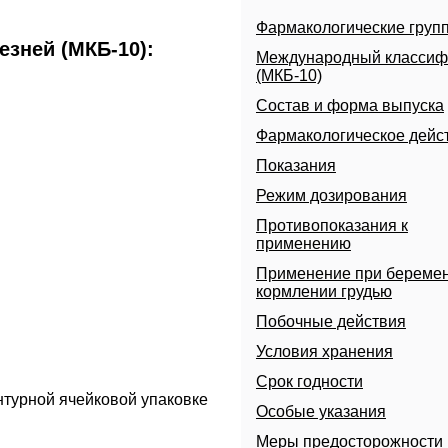
Фармакологические груп
зней (МКБ-10):
Международный классиф
(МКБ-10)
Состав и форма выпуска
Фармакологическое дейс
Показания
Режим дозирования
Противопоказания к
применению
Применение при беремен
кормлении грудью
Побочные действия
логии
Условия хранения
Срок годности
онтурной ячейковой упаковке
Особые указания
Меры предосторожности