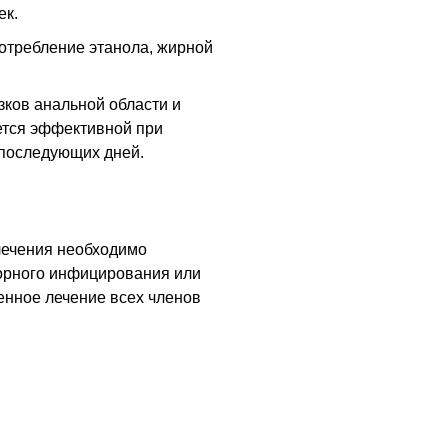
ек.
потребление этанола, жирной
ков анальной области и
ается эффективной при
7 последующих дней.
лечения необходимо
торного инфицирования или
енное лечение всех членов