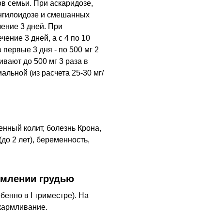
в семьи. При аскаридозе,
онгилоидозе и смешанных
чение 3 дней. При
ечение 3 дней, а с 4 по 10
в первые 3 дня - по 500 мг 2
ивают до 500 мг 3 раза в
льной (из расчета 25-30 мг/
нный колит, болезнь Крона,
до 2 лет), беременность,
рмлении грудью
енно в I триместре). На
скармливание.