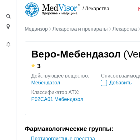
/ Лекарства
Медвизор
Лекарства и препараты
Лекарства
Веро-Мебендазол
(Ve
3
Действующее вещество:
Список взаимод
Мебендазол
Добавить
Классификатор АТХ:
P02CA01 Мебендазол
Фармакологические группы:
Противоглистные средства