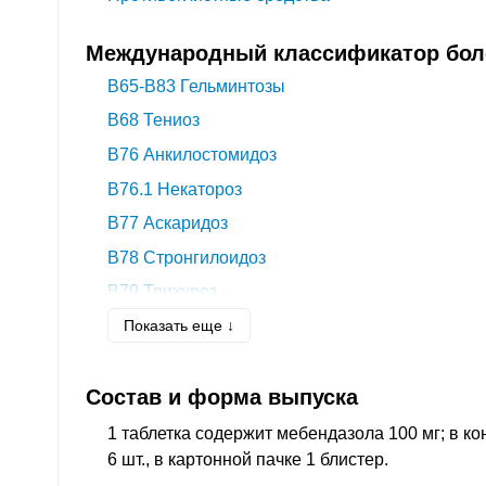
Международный классификатор боле
B65-B83
Гельминтозы
B68
Тениоз
B76
Анкилостомидоз
B76.1
Некатороз
B77
Аскаридоз
B78
Стронгилоидоз
B79
Трихуроз
Показать еще ↓
B80
Энтеробиоз
B81.4
Кишечные гельминтозы смешанной этио
Состав и форма выпуска
1 таблетка содержит мебендазола 100 мг; в к
6 шт., в картонной пачке 1 блистер.