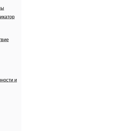
пы
икатор
твие
ности и