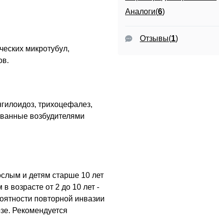
Аналоги(
6
)
Отзывы
(
1
)
еских микротубул,
ов.
нгилоидоз, трихоцефалез,
званные возбудителями
ослым и детям старше 10 лет
 в возрасте от 2 до 10 лет -
роятности повторной инвазии
озе. Рекомендуется