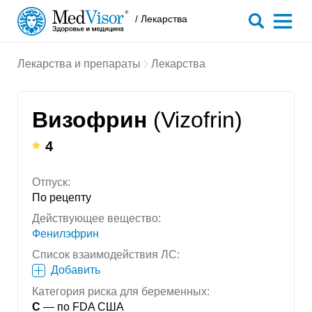
/ Лекарства
Лекарства и препараты
Лекарства
Визофрин
(Vizofrin)
4
Отпуск:
По рецепту
Действующее вещество:
Фенилэфрин
Список взаимодействия ЛС:
Добавить
Категория риска для беременных:
C
— по FDA США