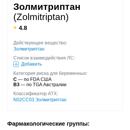
Золмитриптан
(Zolmitriptan)
4.8
Действующее вещество:
Золмитриптан
Список взаимодействия ЛС:
Добавить
Категория риска для беременных:
C
— по FDA США
B3
— по TGA Австралии
Классификатор АТХ:
N02CC03 Золмитриптан
Фармакологические группы: