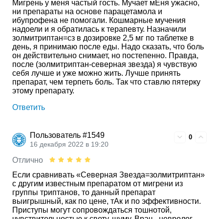
Мигрень у меня частый гость. Мучает мЕня ужасно,
ни препараты на основе парацетамола и
ибупрофена не помогали. Кошмарные мучения
надоели и я обратилась к терапевту. Назначили
золмитриптан=сз в дозировке 2,5 мг по таблетке в
день, я принимаю после еды. Надо сказать, что боль
он действительно снимает, но постепенно. Правда,
после (золмитриптан-северная звезда) я чувствую
себя лучше и уже можно жить. Лучше принять
препарат, чем терпеть боль. Так что ставлю пятерку
этому препарату.
Ответить
Пользователь #1549
0
16 декабря 2022 в 19:20
Отлично
Если сравнивать «Северная Звезда=золмитриптан»
с другим известным препаратом от мигрени из
группы триптанов, то данный препарат
выигрышный, как по цене, тАк и по эффективности.
Приступы могут сопровождаться тошнотой,
чувствительностью к свету, шуму. Врач - невролог