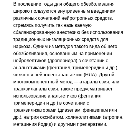
В последние годы для общего обезболивания
широко пользуются внутривенным введением
различных сочетаний нейротропных средств,
стремясь получить так называемую
сбалансированную анестезию без использования
традиционных ингаляционных средств для
наркоза. Одним из методов такого вида общего
обезболивания, основанным на применении
нейролептиков (дроперидол) в сочетании с
анальгетиками (фентанил, тримеперидин и др.),
является нейролептанальгезия (НЛА). Другой
многокомпонентный метод — атаральгезия, или
транквиланальгезия, также предусматривает
использование анальгетиков (фентанил,
тримеперидин и др.) в сочетании с
транквилизаторами (диазепам, феназепам или
др.), натрия оксибатом, холинолитиками (атропин,
метациния йодид) и другими препаратами.