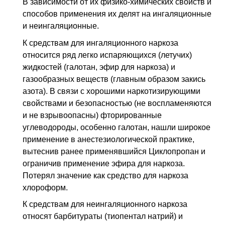
В зависимости от их физико-химических свойств и
способов применения их делят на ингаляционные
и неингаляционные.
К средствам для ингаляционного наркоза
относится ряд легко испаряющихся (летучих)
жидкостей (галотан, эфир для наркоза) и
газообразных веществ (главным образом закись
азота). В связи с хорошими наркотизирующими
свойствами и безопасностью (не воспламеняются
и не взрывоопасны) фторированные
углеводороды, особенно галотан, нашли широкое
применение в анестезиологической практике,
вытеснив ранее применявшийся Циклопропан и
ограничив применение эфира для наркоза.
Потерял значение как средство для наркоза
хлороформ.
К средствам для неингаляционного наркоза
относят барбитураты (тиопентал натрий) и