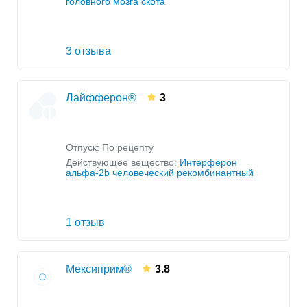
головного мозга скота
3 отзыва
Лайфферон®
3
Отпуск: По рецепту
Действующее вещество:
Интерферон
альфа-2b человеческий рекомбинантный
1 отзыв
Мексиприм®
3.8