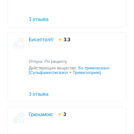
3 отзыва
Бисептол®
3.3
Отпуск: По рецепту
Действующее вещество:
Ко-тримоксазол
[Сульфаметоксазол + Триметоприм]
3 отзыва
Грюнамокс
3