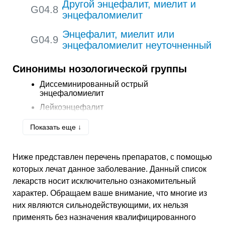
Другой энцефалит, миелит и
G04.8
энцефаломиелит
Энцефалит, миелит или
G04.9
энцефаломиелит неуточненный
Синонимы нозологической группы
Диссеминированный острый
энцефаломиелит
Лейкоэнцефалит
Менингомиелит
Показать еще ↓
Миелит
Острый энцефалит
Ниже представлен перечень препаратов, с помощью
Острый энцефаломиелит
которых лечат данное заболевание. Данный список
Хронический энцефалит
лекарств носит исключительно ознакомительный
Хронический энцефаломиелит
характер. Обращаем ваше внимание, что многие из
Энцефалит
них являются сильнодействующими, их нельзя
применять без назначения квалифицированного
Энцефаломиелит