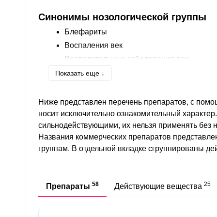
Синонимы нозологической группы
Блефариты
Воспаления век
Воспалительные заболевания век
Демодекозный блефарит
Показать еще ↓
Поверхностная бактериальная инфекция 
Поверхностная инфекция глаза
Ниже представлен перечень препаратов, с помо
Чешуйчатый блефарит
носит исключительно ознакомительный характер
сильнодействующими, их нельзя применять без 
Названия коммерческих препаратов представле
группам. В отдельной вкладке сгруппированы д
58
25
Препараты
Действующие вещества