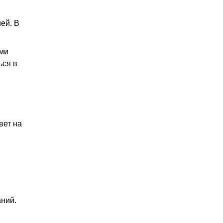
ей. В
ыми
ься в
вет на
аний.