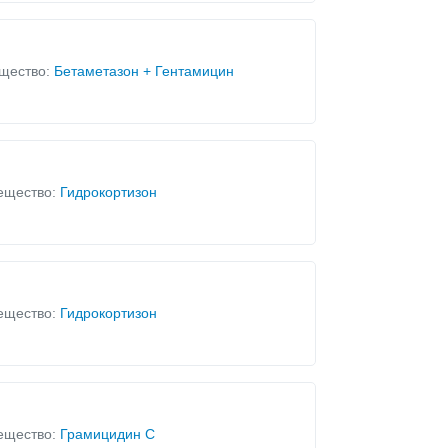
щество:
Бетаметазон + Гентамицин
ещество:
Гидрокортизон
ещество:
Гидрокортизон
ещество:
Грамицидин С