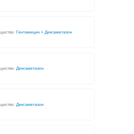
щество:
Гентамицин + Дексаметазон
щество:
Дексаметазон
щество:
Дексаметазон