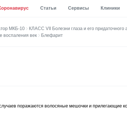
Коронавирус
Статьи
Сервисы
Клиники
Полезная
Прививки
Калькулятор процента
информация
жира в теле
тор МКБ-10
КЛАСС VII Болезни глаза и его придаточного 
Аллергии
е воспаления век
Блефарит
Мониторинг
Калькулятор для
Диабет
определения
Мониторинг по России
процента жира по
Мигрень
методу ВМС США
Еще 35 разделов
Калькулятор
основного обмена
веществ
Статьи
Калькулятор
корректировки дозы
Первая помощь
инсулина
Результаты анализов
Еще 17 сервисов
Новости
 случаев поражаются волосяные мешочки и прилегающие 
Расшифровка
анализов онлайн