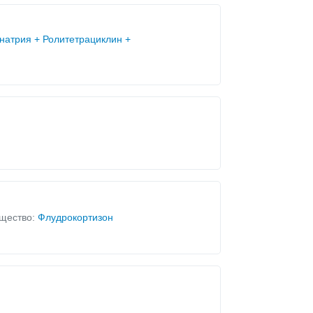
натрия + Ролитетрациклин +
щество:
Флудрокортизон