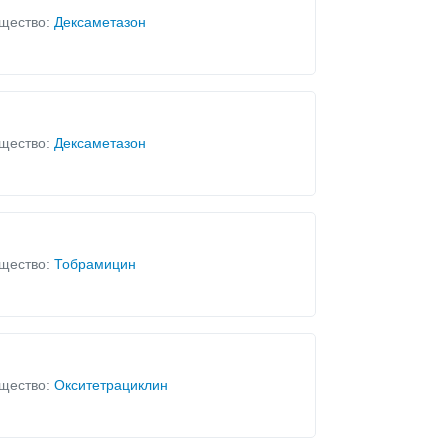
щество:
Дексаметазон
щество:
Дексаметазон
щество:
Тобрамицин
щество:
Окситетрациклин