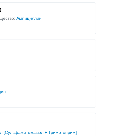
3
щество:
Ампициллин
цин
ол [Сульфаметоксазол + Триметоприм]