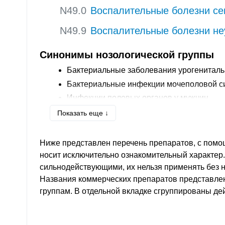
N49.0
Воспалительные болезни се
N49.9
Воспалительные болезни не
Синонимы нозологической группы
Бактериальные заболевания урогениталь
Бактериальные инфекции мочеполовой с
Инфекции половых органов у мужчин
Инфекции урогенитальные
Показать еще ↓
Инфекционные заболевания половой си
Инфекционные заболевания половых орг
Ниже представлен перечень препаратов, с помо
Хронические воспалительные заболевани
носит исключительно ознакомительный характер
сильнодействующими, их нельзя применять без 
Инфекционные поражения мужских полов
Названия коммерческих препаратов представле
группам. В отдельной вкладке сгруппированы д