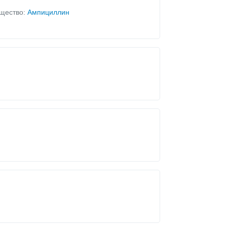
щество:
Ампициллин