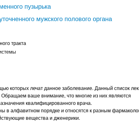
менного пузырька
уточненного мужского полового органа
ного тракта
истемы
стемы
анов
щью которых лечат данное заболевание. Данный список лек
я органов малого таза
. Обращаем ваше внимание, что многие из них являются
назначения квалифицированного врача.
ых путей
ны в алфавитном порядке и относятся к разным фармаколо
ействующие вещества и дженерики.