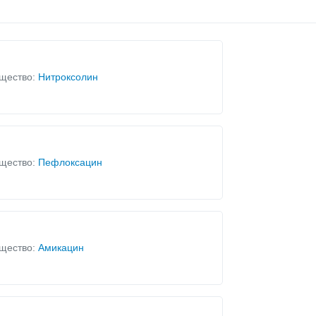
щество:
Нитроксолин
щество:
Пефлоксацин
щество:
Амикацин