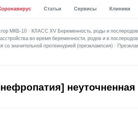
Коронавирус
Статьи
Сервисы
Клиники
Полезная
Прививки
Калькулятор процента
информация
жира в теле
тор МКБ-10
КЛАСС XV Беременность, роды и послеродо
Аллергии
расстройства во время беременности, родов и в послеродо
Мониторинг
Калькулятор для
Диабет
определения
я со значительной протеинурией (преэклампсия)
Преэкла
Мониторинг по России
процента жира по
Мигрень
методу ВМС США
Еще 35 разделов
Калькулятор
основного обмена
веществ
Статьи
[нефропатия] неуточненная
Калькулятор
корректировки дозы
Первая помощь
инсулина
Результаты анализов
Еще 17 сервисов
Новости
Расшифровка
анализов онлайн