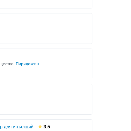
щество:
Пиридоксин
р для инъекций
3.5