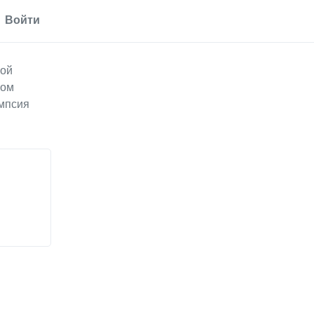
Войти
вой
вом
мпсия