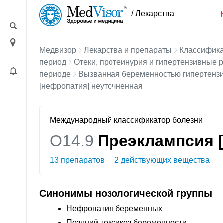
/ Лекарства
Медвизор
Лекарства и препараты
Классифика
период
Отеки, протеинурия и гипертензивные 
периоде
Вызванная беременностью гипертензи
[нефропатия] неуточненная
Международный классификатор болезни
O14.9
Преэклампсия 
13 препаратов
2 действующих вещества
Синонимы нозологической группы
Нефропатия беременных
Поздний токсикоз беременности