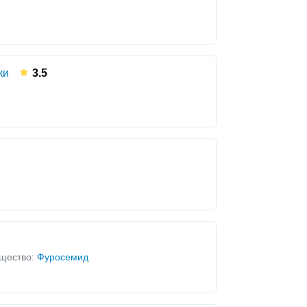
ки
3.5
щество:
Фуросемид