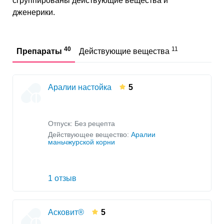
сгруппированы действующие вещества и
Радиационные повреждения нервной
дженерики.
системы
Радиационный иммунодефицит
Радиационный синдром
40
11
Препараты
Действующие вещества
Радиоэпителиит
Синдром лучевой острый
Состояние после облучения
Аралии настойка
5
Цитопения вследствие предшествующей
лучевой или химиотерапии
Цитопения лучевая
Отпуск: Без рецепта
Цитопения обусловленная лучевой терапией
Действующее вещество:
Аралии
маньчжурской корни
Цитопения обусловленная химиотерапией
1 отзыв
Асковит®
5