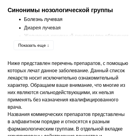
Синонимы нозологической группы
Болезнь лучевая
Диарея лучевая
Желудочно-кишечный синдром при облучении
Лучевая болезнь
Показать еще ↓
Лучевые поражения слизистых оболочек
Облучение хроническое
Ниже представлен перечень препаратов, с помощью
Остеорадионекроз
которых лечат данное заболевание. Данный список
лекарств носит исключительно ознакомительный
Острая лучевая болезнь
характер. Обращаем ваше внимание, что многие из
Острые и хронические радиационные
поражения
них являются сильнодействующими, их нельзя
применять без назначения квалифицированного
Острый лучевой синдром при лучевой
терапии
врача.
Подострая и хроническая лучевая болезнь
Названия коммерческих препаратов представлены
в алфавитном порядке и относятся к разным
Радиационная нейропатия
фармакологическим группам. В отдельной вкладке
Радиационные отеки