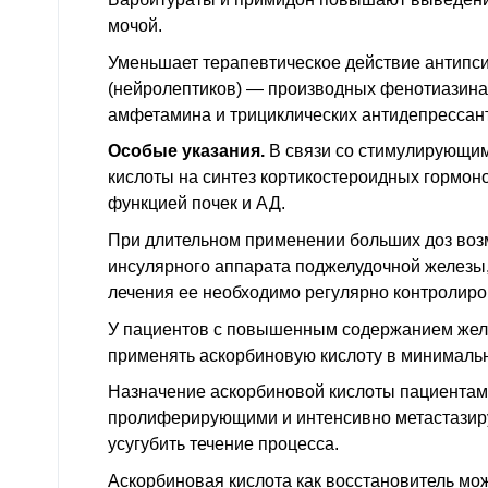
мочой.
Уменьшает терапевтическое действие антипс
(нейролептиков) — производных фенотиазина
амфетамина и трициклических антидепрессан
Особые указания.
В связи со стимулирующи
кислоты на синтез кортикостероидных гормон
функцией почек и
АД
.
При длительном применении больших доз воз
инсулярного аппарата поджелудочной железы,
лечения ее необходимо регулярно контролиро
У пациентов с повышенным содержанием желе
применять аскорбиновую кислоту в минимальн
Назначение аскорбиновой кислоты пациентам
пролиферирующими и интенсивно метастази
усугубить течение процесса.
Аскорбиновая кислота как восстановитель мо