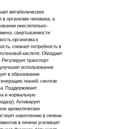
вает метаболическое
 в организме человека, а
ровании окислительно-
бмена, свертываемости
вость организма к
сть, снижает потребность в
нтотеновой кислоте. Обладает
Регулирует транспорт
 улучшает использование
вует в образовании
генерацию тканей, синтезе
на. Поддерживает
ва и нормальную
идазу). Активирует
ене ароматических
бствует накоплению в печени
рментов в печени усиливает