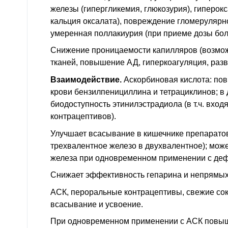
железы (гипергликемия, глюкозурия), гиперок
кальция оксалата), повреждение гломерулярно
умеренная поллакиурия (при приеме дозы боле
Снижение проницаемости капилляров (возмо
тканей, повышение
АД
, гиперкоагуляция, раз
Взаимодействие.
Аскорбиновая кислота: по
крови бензилпенициллина и тетрациклинов; в 
биодоступность этинилэстрадиола (
в т.ч.
входя
контрацептивов).
Улучшает всасывание в кишечнике препаратов
трехвалентное железо в двухвалентное); мо
железа при одновременном применении с де
Снижает эффективность гепарина и непрямых
АСК, пероральные контрацептивы, свежие сок
всасывание и усвоение.
При одновременном применении с АСК повыш