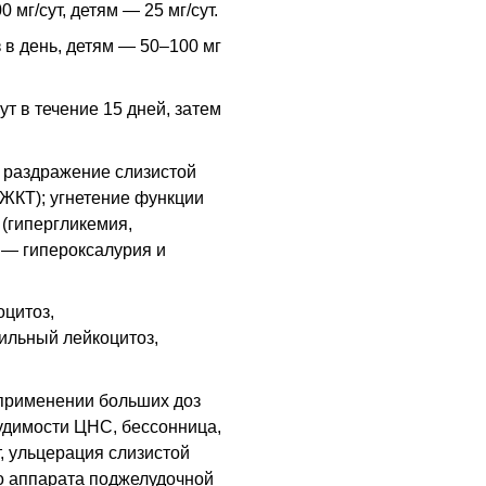
мг/сут, детям — 25 мг/сут.
 в день, детям — 50–100 мг
т в течение 15 дней, затем
 раздражение слизистой
 ЖКТ); угнетение функции
(гипергликемия,
 — гипероксалурия и
оцитоз,
ильный лейкоцитоз,
применении больших доз
будимости
ЦНС
, бессонница,
т, ульцерация слизистой
го аппарата поджелудочной