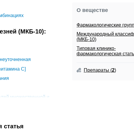
О веществе
омбинациях
Фармакологические груп
зней (МКБ-10):
Международный классиф
(МКБ-10)
Типовая клинико-
фармакологическая стат
 неуточненная
витамина C]
Препараты
(
2
)
ания
утей множественной и
в детстве
я статья