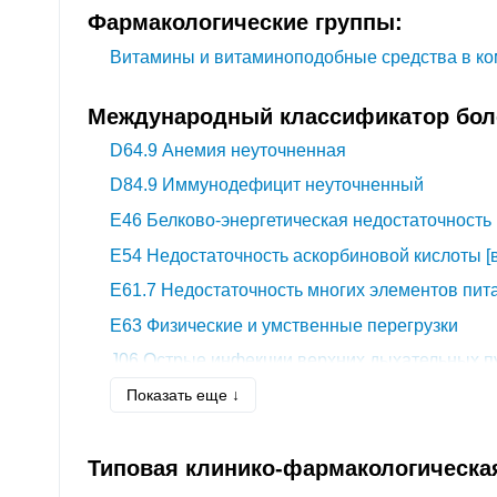
Фармакологические группы:
Витамины и витаминоподобные средства в к
Международный классификатор боле
D64.9
Анемия неуточненная
D84.9
Иммунодефицит неуточненный
E46
Белково-энергетическая недостаточность
E54
Недостаточность аскорбиновой кислоты [
E61.7
Недостаточность многих элементов пит
E63
Физические и умственные перегрузки
J06
Острые инфекции верхних дыхательных п
неуточненной локализации
Показать еще ↓
K76.9
Болезнь печени неуточненная
Z00.2
Обследование в период быстрого роста 
Типовая клинико-фармакологическа
Z54
Период выздоровления