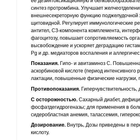
ее дезинтоксикационную и белковообразоват
синтез протромбина. Улучшает желчеотделени
внешнесекреторную функцию поджелудочной 
щитовидной. Регулирует иммунологические ре
антител, С3-компонента комплемента, интерф
фагоцитозу, повышает сопротивляемость орг
высвобождение и ускоряет деградацию гистам
Pg и
др.
медиаторов воспаления и аллергичес
Показания.
Гипо- и авитаминоз C. Повышенна
аскорбиновой кислоте (период интенсивного р
лактации, повышенные физические нагрузки, 
Противопоказания.
Гиперчувствительность, де
С осторожностью.
Сахарный диабет, дефицит
фосфатдегидрогеназы; для применения в бол
сидеробластная анемия, талассемия, гиперок
Дозирование.
Внутрь, Дозы приведены в пер
кислоту.