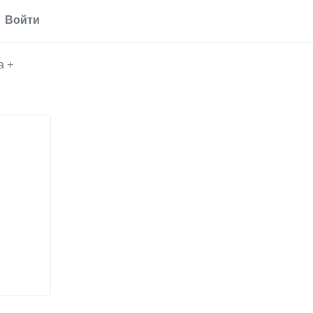
Войти
а +