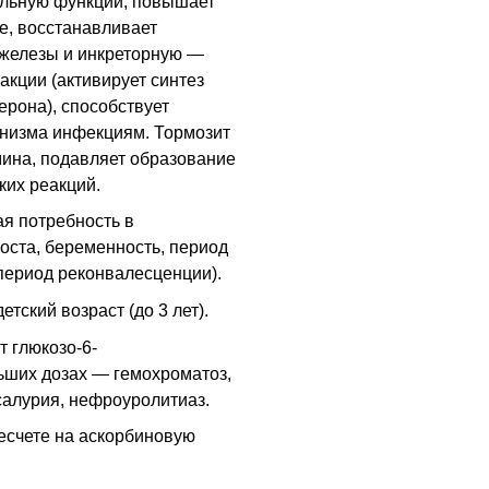
ельную функции, повышает
е, восстанавливает
железы и инкреторную —
акции (активирует синтез
ерона), способствует
анизма инфекциям. Тормозит
ина, подавляет образование
ких реакций.
я потребность в
оста, беременность, период
период реконвалесценции).
тский возраст (до 3 лет).
 глюкозо-6-
ьших дозах — гемохроматоз,
салурия, нефроуролитиаз.
есчете на аскорбиновую