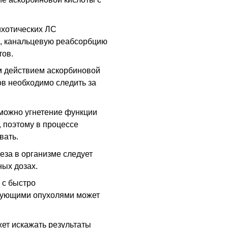
ихотических
ЛС
, канальцевую реабсорбцию
тов.
м действием аскорбиновой
ов необходимо следить за
можно угнетение функции
 поэтому в процессе
вать.
за в организме следует
ых дозах.
 с быстро
рующими опухолями может
жет искажать результаты