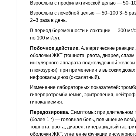
Взрослым с профилактической целью — 50–100 
Взрослым с лечебной целью — 50–100 3–5 раз
2–3 раза в день.
В период беременности и лактации — 300 мг/су
по 100 мг/сут.
Побочное действие.
Аллергические реакции,
оболочки
ЖКТ
(тошнота, рвота, диарея, спазм
инсулярного аппарата поджелудочной железы 
глюкозурия); при применении в высоких дозах
нефрокальциноз (оксалатный).
Изменение лабораторных показателей: тромб
гиперпротромбинемия, эритропения, нейтроф
гипокалиемия.
Передозировка.
Симптомы: при длительном 
(более 1 г) — головная боль, повышение воз
тошнота, рвота, диарея, гиперацидный гастри
оболочки
ЖКТ
, угнетение функции инсулярно