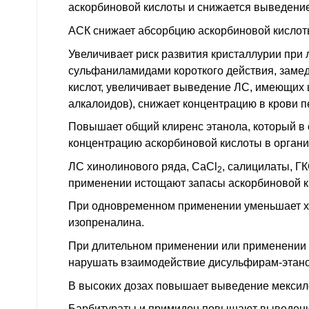
аскорбиновой кислоты и снижается выведени
АСК снижает абсорбцию аскорбиновой кислот
Увеличивает риск развития кристаллурии при
сульфаниламидами короткого действия, заме
кислот, увеличивает выведение
ЛС
, имеющих 
алкалоидов), снижает концентрацию в крови 
Повышает общий клиренс этанола, который в 
концентрацию аскорбиновой кислоты в органи
ЛС хинолинового ряда, CaCl
, салицилаты,
ГК
2
применении истощают запасы аскорбиновой к
При одновременном применении уменьшает х
изопреналина.
При длительном применении или применении 
нарушать взаимодействие дисульфирам-этано
В высоких дозах повышает выведение мексил
Барбитураты и примидон повышают выведени