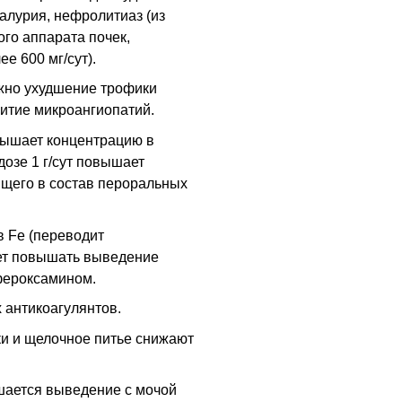
салурия, нефролитиаз (из
го аппарата почек,
е 600 мг/сут).
жно ухудшение трофики
витие микроангиопатий.
вышает концентрацию в
дозе 1 г/сут повышает
щего в состав пероральных
 Fe (переводит
жет повышать выведение
фероксамином.
 антикоагулянтов.
и и щелочное питье снижают
ается выведение с мочой