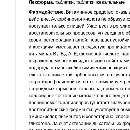
Лекформа.
таблетки, таблетки жевательные
Z73.0
Переутомление
Фармдействие.
Витаминное средство, оказы
действие. Аскорбиновая кислота не образуется
поступает только с пищей. Участвует в регули
восстановительных процессов, углеводного о
крови, регенерации тканей; повышает устойчи
инфекциям, уменьшает сосудистую проницаемо
витаминах B
, B
, А, Е, фолиевой кислоте, па
1
2
выраженными антиоксидантными свойствами. 
водорода во многих биохимических реакциях,
глюкозы в цикле трикарбоновых кислот, участ
тетрагидрофолиевой кислоты, стимулирует ре
стероидных гормонов, коллагена, проколлаге
коллоидное состояние межклеточного вещест
проницаемость капилляров (угнетает гиалурон
протеолитические ферменты, участвует в обм
аминокислот, пигментов и холестерина, спосо
гликогена. За счет активации дыхательных фе