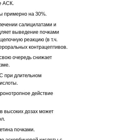
е АСК.
ы примерно на 30%.
 лечении салицилатами и
дляет выведение почками
щелочную реакцию (
в т.ч.
пероральных контрацептивов.
свою очередь снижает
зме.
С
при длительном
ислоты.
ронотропное действие
в высоких дозах может
л.
етина почками.
е аскорбиновой кислоты с